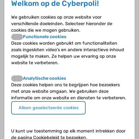
Welkom op de Cyberpoli!
glomerulosclerose (FSGS)" op de Cyberpoli
We gebruiken cookies op onze website voor
Nieraandoeningen
verschillende doeleinden. Selecteer hieronder de
cookies die we mogen gebruiken.
Functionele cookies
Deze cookies worden gebruikt om functionaliteiten
Nefrotisch syndroom
zoals ingesloten video's en andere interactieve inhoud
mogelijk te maken. Ze helpen uw ervaring op onze
Nefrotisch syndroom ontstaat door een niet goed
website te verbeteren.
werkende nier, waarbij oedeem (opeenhoping van
vocht in de weefsels) optreedt door een te laag
Analytische cookies
eiwitgehalte (albumine) in het bloed en verlies van
Deze cookies helpen ons te begrijpen hoe bezoekers
eiwitten in de urine. Als je veel eiwitten uitplast
met onze website omgaan. We gebruiken deze
via de urine, krijgt je bloed een laag eiwitgehalte.
informatie om onze website en diensten te verbeteren.
Alleen geselecteerde cookies
U kunt uw toestemming op elk moment intrekken door
de pagina Cookiebeleid te bezoeken.