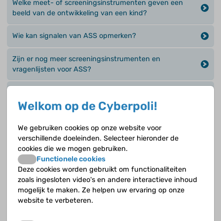
Welke meet- of screeningsinstrumenten geven een
beeld van de ontwikkeling van een kind?
Wie kan signalen van ASS opmerken?
Zijn er nog meer screeningsinstrumenten en
vragenlijsten voor ASS?
Zijn er standaardcontroles waarbij kinderen worden
gescreend op ASS?
Welkom op de Cyberpoli!
We gebruiken cookies op onze website voor
Geen antwoord op jouw vraag?
verschillende doeleinden. Selecteer hieronder de
cookies die we mogen gebruiken.
Functionele cookies
Stel je vraag over ASS (autisme) aan een deskundige
Deze cookies worden gebruikt om functionaliteiten
zoals ingesloten video's en andere interactieve inhoud
Andere onderwerpen
mogelijk te maken. Ze helpen uw ervaring op onze
website te verbeteren.
Algemeen