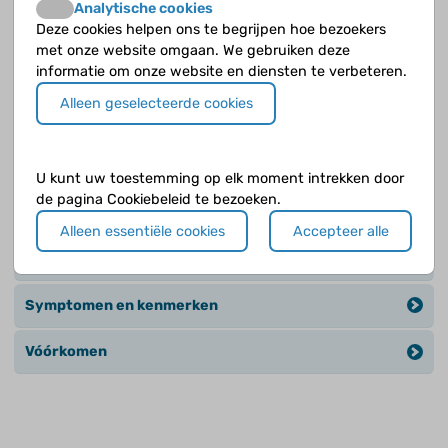
Analytische cookies
ASS en andere aandoeningen
Deze cookies helpen ons te begrijpen hoe bezoekers
met onze website omgaan. We gebruiken deze
informatie om onze website en diensten te verbeteren.
Begeleiding en behandeling
Alleen geselecteerde cookies
De ontwikkeling van een kind
Diagnose
U kunt uw toestemming op elk moment intrekken door
de pagina Cookiebeleid te bezoeken.
Het ontstaan
Alleen essentiële cookies
Accepteer alle
Het signaleren
Symptomen en kenmerken
Vóórkomen