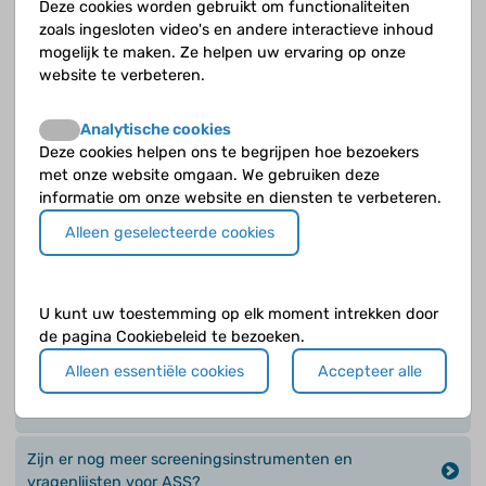
Deze cookies worden gebruikt om functionaliteiten
Wat is een Child Behavior Checklist (CBCL)?
zoals ingesloten video's en andere interactieve inhoud
mogelijk te maken. Ze helpen uw ervaring op onze
Wat is een CoSoS-screeningsvragenlijst
website te verbeteren.
(Communicatieve en Sociale ontwikkeling Signalen)?
Analytische cookies
Wat is een SDQ (Strengths and Difficulties
Deze cookies helpen ons te begrijpen hoe bezoekers
Questionaire)?
met onze website omgaan. We gebruiken deze
informatie om onze website en diensten te verbeteren.
Wat is het Van Wiechenonderzoek?
Alleen geselecteerde cookies
Wat zijn alarmsignalen voor ASS (in het Van
Wiechenonderzoek)?
U kunt uw toestemming op elk moment intrekken door
Welke meet- of screeningsinstrumenten geven een
de pagina Cookiebeleid te bezoeken.
beeld van de ontwikkeling van een kind?
Alleen essentiële cookies
Accepteer alle
Wie kan signalen van ASS opmerken?
Zijn er nog meer screeningsinstrumenten en
vragenlijsten voor ASS?