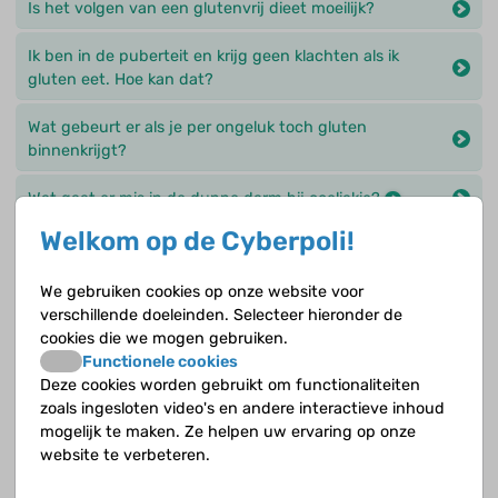
Is het volgen van een glutenvrij dieet moeilijk?
Ik ben in de puberteit en krijg geen klachten als ik
gluten eet. Hoe kan dat?
Wat gebeurt er als je per ongeluk toch gluten
binnenkrijgt?
Wat gaat er mis in de dunne darm bij coeliakie?
Welkom op de Cyberpoli!
Wat is een glutenvrij dieet?
We gebruiken cookies op onze website voor
Jouw antwoord nog niet gevonden?
verschillende doeleinden. Selecteer hieronder de
cookies die we mogen gebruiken.
Op de Cyberpoli kan je jouw vraag stellen aan een
Functionele cookies
deskundige!
Deze cookies worden gebruikt om functionaliteiten
zoals ingesloten video's en andere interactieve inhoud
mogelijk te maken. Ze helpen uw ervaring op onze
Stel je vraag
website te verbeteren.