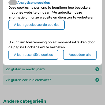
Analytische cookies
Deze cookies helpen ons te begrijpen hoe bezoekers
Opvolgende vragen
met onze website omgaan. We gebruiken deze
informatie om onze website en diensten te verbeteren.
Heeft gluten iets te maken met autisme?
Alleen geselecteerde cookies
Kun je door iemand te zoenen gluten binnenkrijgen?
U kunt uw toestemming op elk moment intrekken door
Kunnen dieren ook coeliakie hebben?
de pagina Cookiebeleid te bezoeken.
Wat heeft coeliakie met dermatitis herpetiformis te
Alleen essentiële cookies
Accepteer alle
maken?
Zit gluten in medicijnen?
Zit gluten ook in dierenvoer?
Andere categorieën