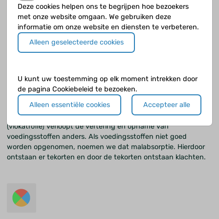
Deze cookies helpen ons te begrijpen hoe bezoekers
denken dat het er veel meer zijn, alleen is bij hen de diagnose
met onze website omgaan. We gebruiken deze
nog niet gesteld.
informatie om onze website en diensten te verbeteren.
Alleen geselecteerde cookies
U kunt uw toestemming op elk moment intrekken door
Waar kun je last van hebben als je
de pagina Cookiebeleid te bezoeken.
coeliakie hebt?
Alleen essentiële cookies
Accepteer alle
Als het slijmvlies van je dunne darm is beschadigd
(vlokatrofie) verloopt de vertering en opname van
voedingsstoffen anders. Als voedingsstoffen niet goed
worden opgenomen, noemen we dat malabsorptie. Hierdoor
ontstaan er tekorten en door de tekorten ontstaan klachten.