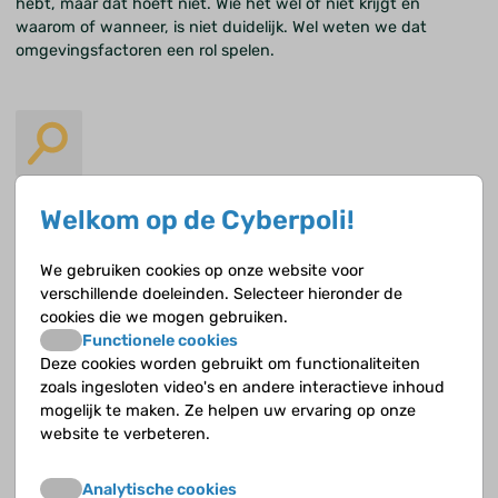
hebt, maar dat hoeft niet. Wie het wel of niet krijgt en
waarom of wanneer, is niet duidelijk. Wel weten we dat
omgevingsfactoren een rol spelen.
De diagnose coeliakie
Welkom op de Cyberpoli!
Als ze denken dat je coeliakie hebt, krijg je aanvullend
We gebruiken cookies op onze website voor
onderzoek om de diagnose te bevestigen.
verschillende doeleinden. Selecteer hieronder de
cookies die we mogen gebruiken.
Functionele cookies
Deze cookies worden gebruikt om functionaliteiten
zoals ingesloten video's en andere interactieve inhoud
mogelijk te maken. Ze helpen uw ervaring op onze
Hoe vaak komt coeliakie voor?
website te verbeteren.
Coeliakie komt vaak voor, zowel bij kinderen als volwassenen.
Analytische cookies
Eén à twee op de honderd kinderen heeft het, maar we