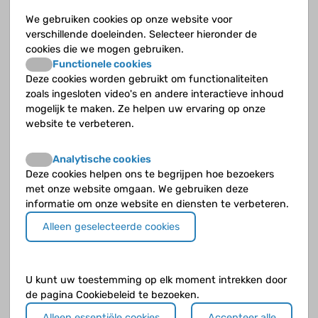
Wat gebeurt er bij een slokdarmafsluiting
We gebruiken cookies op onze website voor
(oesofagusatresie)?
verschillende doeleinden. Selecteer hieronder de
cookies die we mogen gebruiken.
Wat is arteria lusoria?
Functionele cookies
Deze cookies worden gebruikt om functionaliteiten
Wat is coeliakie?
zoals ingesloten video's en andere interactieve inhoud
mogelijk te maken. Ze helpen uw ervaring op onze
website te verbeteren.
Wat is de ziekte van Hirschsprung?
Wat is duodenumatresie of duodenumstenose?
Analytische cookies
Deze cookies helpen ons te begrijpen hoe bezoekers
met onze website omgaan. We gebruiken deze
Wat is gastro-oesofageale reflux?
informatie om onze website en diensten te verbeteren.
Wat kun je doen bij coeliakie?
Alleen geselecteerde cookies
Wat kun je doen bij gastro-oesofageale reflux?
U kunt uw toestemming op elk moment intrekken door
Wat kun je doen om overgewicht te voorkomen?
de pagina Cookiebeleid te bezoeken.
Alleen essentiële cookies
Accepteer alle