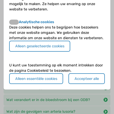
gezond hart?
mogelijk te maken. Ze helpen uw ervaring op onze
website te verbeteren.
Wat is er anders bij een tetralogie van Fallot ten
opzichte van een gezond hart?
Analytische cookies
Deze cookies helpen ons te begrijpen hoe bezoekers
Wat is er anders bij een VSD ten opzichte van een
met onze website omgaan. We gebruiken deze
gezond hart?
informatie om onze website en diensten te verbeteren.
Alleen geselecteerde cookies
Wat is er anders bij PPHN ten opzichte van een
gezond hart?
U kunt uw toestemming op elk moment intrekken door
Wat is er anders in het geval van pulmonale
de pagina Cookiebeleid te bezoeken.
hypertensie als gevolg van een hartafwijking en
andere oorzaken? ?
Alleen essentiële cookies
Accepteer alle
Wat is pulmonale hypertensie?
Wat verandert er in de bloedstroom bij een ODB?
Wat zijn de gevolgen van arteria lusoria?