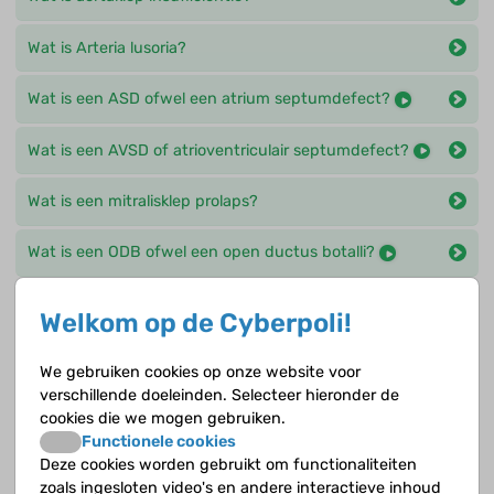
Wat is Arteria lusoria?
Wat is een ASD ofwel een atrium septumdefect?
Wat is een AVSD of atrioventriculair septumdefect?
Wat is een mitralisklep prolaps?
Wat is een ODB ofwel een open ductus botalli?
Wat is een Tetralogie van Fallot?
Welkom op de Cyberpoli!
Wat is een VSD ofwel een ventrikel septumdefect?
We gebruiken cookies op onze website voor
verschillende doeleinden. Selecteer hieronder de
Wat is er anders bij een ASD ten opzichte van een
cookies die we mogen gebruiken.
gezond hart?
Functionele cookies
Deze cookies worden gebruikt om functionaliteiten
Wat is er anders bij een AVSD ten opzichte van een
zoals ingesloten video's en andere interactieve inhoud