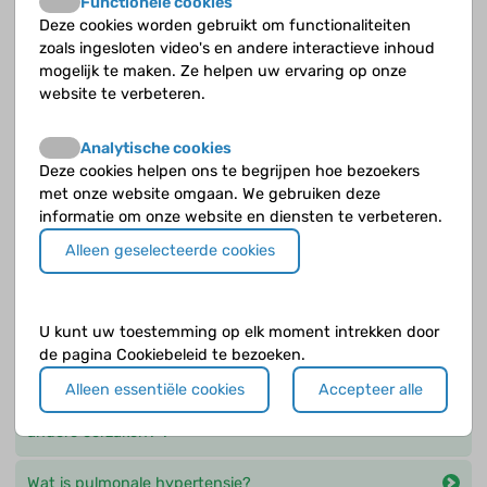
Functionele cookies
Wat is er anders bij een ASD ten opzichte van een
Deze cookies worden gebruikt om functionaliteiten
gezond hart?
zoals ingesloten video's en andere interactieve inhoud
mogelijk te maken. Ze helpen uw ervaring op onze
Wat is er anders bij een AVSD ten opzichte van een
website te verbeteren.
gezond hart?
Analytische cookies
Wat is er anders bij een tetralogie van Fallot ten
Deze cookies helpen ons te begrijpen hoe bezoekers
opzichte van een gezond hart?
met onze website omgaan. We gebruiken deze
informatie om onze website en diensten te verbeteren.
Wat is er anders bij een VSD ten opzichte van een
Alleen geselecteerde cookies
gezond hart?
Wat is er anders bij PPHN ten opzichte van een
U kunt uw toestemming op elk moment intrekken door
gezond hart?
de pagina Cookiebeleid te bezoeken.
Wat is er anders in het geval van pulmonale
Alleen essentiële cookies
Accepteer alle
hypertensie als gevolg van een hartafwijking en
andere oorzaken? ?
Wat is pulmonale hypertensie?