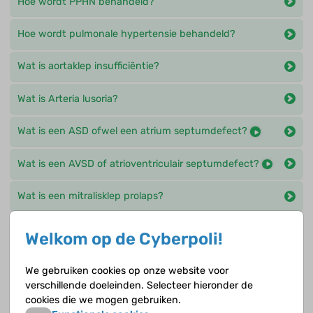
Hoe wordt PPHN behandeld?
Hoe wordt pulmonale hypertensie behandeld?
Wat is aortaklep insufficiëntie?
Wat is Arteria lusoria?
Wat is een ASD ofwel een atrium septumdefect?
Wat is een AVSD of atrioventriculair septumdefect?
Wat is een mitralisklep prolaps?
Wat is een ODB ofwel een open ductus botalli?
Welkom op de Cyberpoli!
Wat is een Tetralogie van Fallot?
We gebruiken cookies op onze website voor
verschillende doeleinden. Selecteer hieronder de
Wat is een VSD ofwel een ventrikel septumdefect?
cookies die we mogen gebruiken.