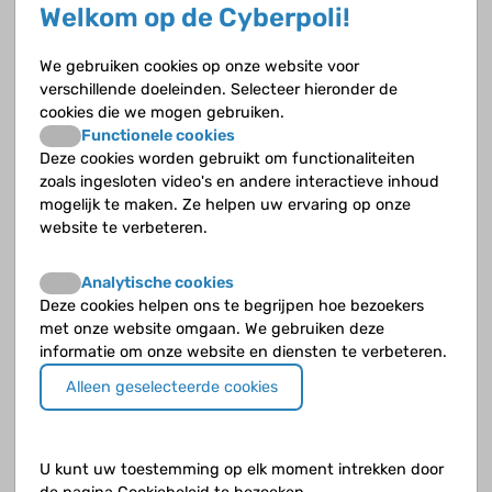
Welkom op de Cyberpoli!
Wat is de hypothalamus?
We gebruiken cookies op onze website voor
verschillende doeleinden. Selecteer hieronder de
Wat is de rol van de grote hersenen?
cookies die we mogen gebruiken.
Functionele cookies
Wat is de thalamus?
Deze cookies worden gebruikt om functionaliteiten
zoals ingesloten video's en andere interactieve inhoud
Wat is een achterhoofdskwab?
mogelijk te maken. Ze helpen uw ervaring op onze
website te verbeteren.
Wat is een eilandkwab?
Analytische cookies
Wat is een slaapbeenkwab?
Deze cookies helpen ons te begrijpen hoe bezoekers
met onze website omgaan. We gebruiken deze
informatie om onze website en diensten te verbeteren.
Wat is een voorhoofdskwab?
Alleen geselecteerde cookies
Wat is een wandbeenkwab?
Wat is grijze stof?
U kunt uw toestemming op elk moment intrekken door