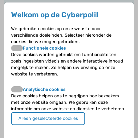
Wat is de hersenstam?
Welkom op de Cyberpoli!
Wat is de hypofyse?
We gebruiken cookies op onze website voor
Wat is de hypothalamus?
verschillende doeleinden. Selecteer hieronder de
cookies die we mogen gebruiken.
Wat is de rol van de grote hersenen?
Functionele cookies
Deze cookies worden gebruikt om functionaliteiten
zoals ingesloten video's en andere interactieve inhoud
Wat is de thalamus?
mogelijk te maken. Ze helpen uw ervaring op onze
website te verbeteren.
Wat is een achterhoofdskwab?
Analytische cookies
Wat is een eilandkwab?
Deze cookies helpen ons te begrijpen hoe bezoekers
met onze website omgaan. We gebruiken deze
Wat is een slaapbeenkwab?
informatie om onze website en diensten te verbeteren.
Alleen geselecteerde cookies
Wat is een voorhoofdskwab?
Wat is een wandbeenkwab?