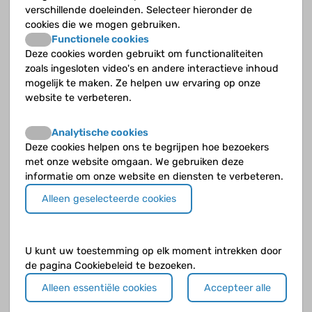
verschillende doeleinden. Selecteer hieronder de
cookies die we mogen gebruiken.
Chantie70
op 20 mei 2015
Functionele cookies
Deze cookies worden gebruikt om functionaliteiten
Hallo meiden,
zoals ingesloten video's en andere interactieve inhoud
mogelijk te maken. Ze helpen uw ervaring op onze
Zou ik jullie ook mogen interviewen over de
website te verbeteren.
Cyberpoli? Zou echt heel leuk zijn!
Analytische cookies
Groetjes, Chantie
Deze cookies helpen ons te begrijpen hoe bezoekers
met onze website omgaan. We gebruiken deze
informatie om onze website en diensten te verbeteren.
Alleen geselecteerde cookies
fleur13
op 2 juni 2015
U kunt uw toestemming op elk moment intrekken door
de pagina Cookiebeleid te bezoeken.
Het lijkt mij super leuk om geïnterviewd te
worden over mijn ziekte
Alleen essentiële cookies
Accepteer alle