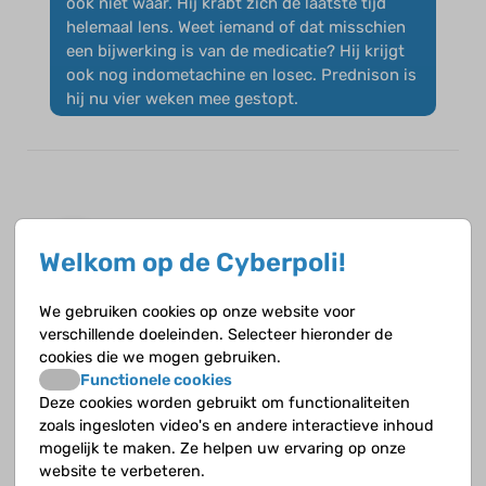
ook niet waar. Hij krabt zich de laatste tijd
helemaal lens. Weet iemand of dat misschien
een bijwerking is van de medicatie? Hij krijgt
ook nog indometachine en losec. Prednison is
hij nu vier weken mee gestopt.
elinelove
op 12 april 2015
Welkom op de Cyberpoli!
Hè ik weet niet of dat een bijwerking is
We gebruiken cookies op onze website voor
misschien waar dat in de dosering maar wat
verschillende doeleinden. Selecteer hieronder de
misschien wel helpt is heb goed uitleggen dat
cookies die we mogen gebruiken.
dat niet slim is en dat het dan meer pijn gaat
Functionele cookies
doen
Deze cookies worden gebruikt om functionaliteiten
zoals ingesloten video's en andere interactieve inhoud
mogelijk te maken. Ze helpen uw ervaring op onze
website te verbeteren.