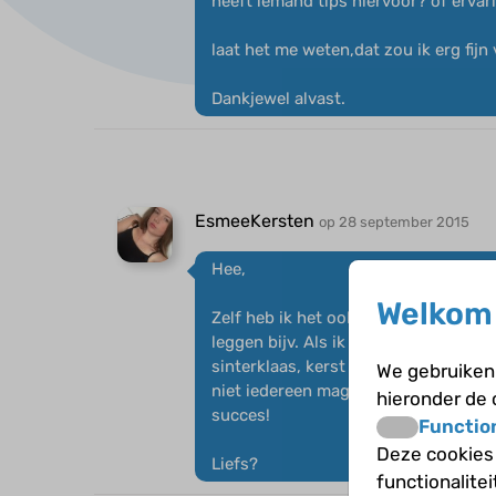
heeft iemand tips hiervoor? of erva
laat het me weten,dat zou ik erg fijn
Dankjewel alvast.
EsmeeKersten
op 28 september 2015
Hee,
Welkom 
Zelf heb ik het ook gehad maar het h
leggen bijv. Als ik het volhoud gaan
sinterklaas, kerst en veel feestjes 
We gebruiken 
niet iedereen mag dat zei ze dus als 
hieronder de
succes!
Functio
Deze cookies
Liefs?
functionalite