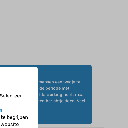
 het proberen om met mensen een wedje te
. Zelf had ik het in de periode met
ng proberen die dezelfde werking heeft maar
 Selecteer
er vragen kun je me een berichtje doen! Veel
s
te begrijpen
 website