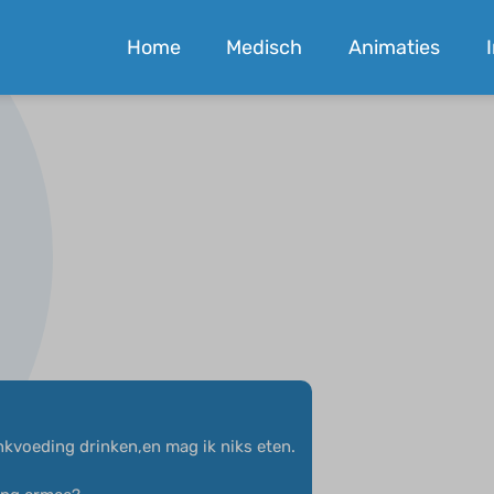
Home
Medisch
Animaties
nkvoeding drinken,en mag ik niks eten.