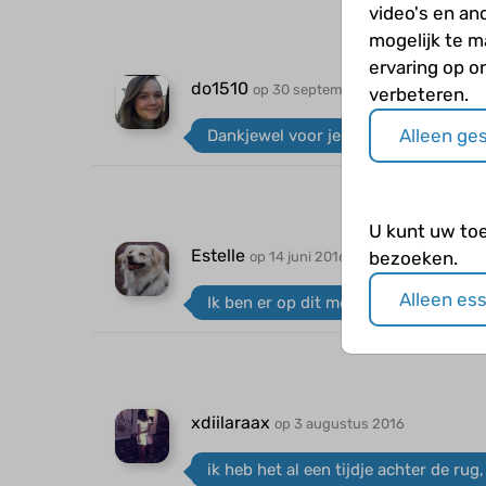
video's en an
mogelijk te 
ervaring op o
do1510
op 30 september 2015
verbeteren.
Alleen ge
Dankjewel voor je berichtje Esmeeke
U kunt uw to
Estelle
bezoeken.
op 14 juni 2016
Alleen es
Ik ben er op dit moment mee bezig! 
xdiilaraax
op 3 augustus 2016
ik heb het al een tijdje achter de rug