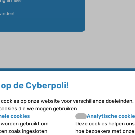
ring ermee?
 vinden!
op de Cyberpoli!
ielp niet dus mocht ik eerder stoppen. Wat bij mij erg hielp is;
 we op jouw kosten uiteten (heb ik bij mijn oma en moeder gedaan)
extra moeilijk dus. Wat ik van de dokter ook mocht was de puddi
cookies op onze website voor verschillende doeleinden.
je 't wilt proberen zou ik het eerst maar even vragen. Heb je me
 cookies die we mogen gebruiken.
nele cookies
Analytische cookie
 worden gebruikt om
Deze cookies helpen ons 
iten zoals ingesloten
hoe bezoekers met onze