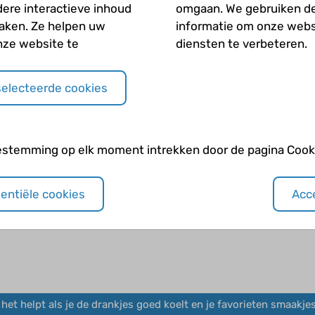
dere interactieve inhoud
omgaan. We gebruiken d
maken. Ze helpen uw
informatie om onze webs
nze website te
diensten te verbeteren.
selecteerde cookies
rsten!
estemming op elk moment intrekken door de pagina Cooki
sentiële cookies
Acce
Vrijdag alweer 3 weken. Morgen bloedprikken en hopen dat het g
, het helpt als je de drankjes goed koelt en je favorieten smaakje