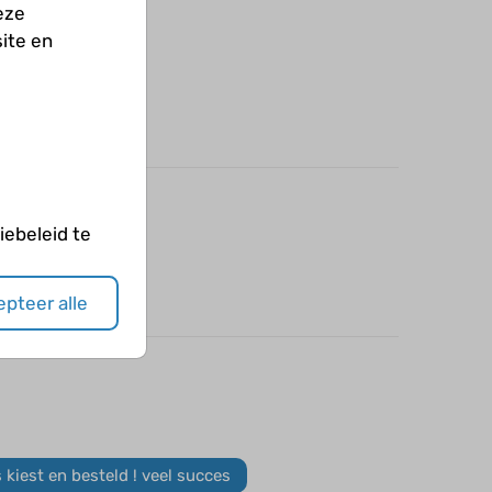
eze
ite en
ebeleid te
pteer alle
enoeg helpt!
s kiest en besteld ! veel succes