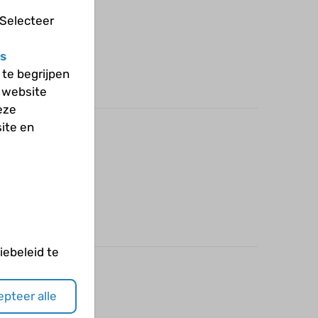
 Selecteer
s
te begrijpen
 website
eze
ite en
ebeleid te
pteer alle