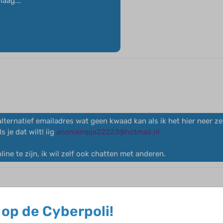
laag...
 alternatief emailadres wat geen kwaad kan als ik het hier neer z
 je dat wilt! iig
anoniempje22223@hotmail.nl
ne te zijn, ik wil zelf ook chatten met anderen.
op de Cyberpoli!