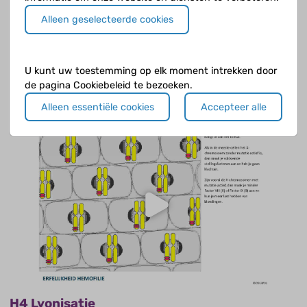
Alleen geselecteerde cookies
Leefregels
Gekoppelde medische pagina:
Leefregels en adviezen
U kunt uw toestemming op elk moment intrekken door
de pagina Cookiebeleid te bezoeken.
Alleen essentiële cookies
Accepteer alle
H4 Lyonisatie