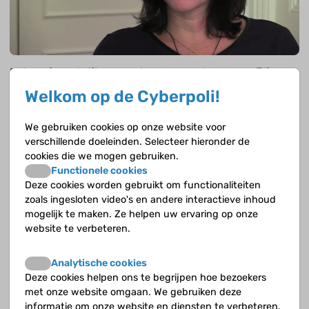
Interview Odile moeder Berend - Hemofilie
Welkom op de Cyberpoli!
Gekoppeld interview:
Wij hebben een app met alle
hemofiliecentra in Europa
We gebruiken cookies op onze website voor
verschillende doeleinden. Selecteer hieronder de
cookies die we mogen gebruiken.
Functionele cookies
Deze cookies worden gebruikt om functionaliteiten
zoals ingesloten video's en andere interactieve inhoud
mogelijk te maken. Ze helpen uw ervaring op onze
website te verbeteren.
Analytische cookies
Deze cookies helpen ons te begrijpen hoe bezoekers
met onze website omgaan. We gebruiken deze
informatie om onze website en diensten te verbeteren.