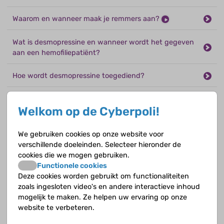
Waarom en wanneer maak je remmers aan?
Wat is desmopressine en wanneer wordt het gegeven
aan een hemofiliepatiënt?
Hoe wordt desmopressine toegediend?
Heeft desmopressine bijwerkingen?
Welkom op de Cyberpoli!
Wat is tranexaminezuur en wanneer wordt het
gegeven aan een hemofiliepatiënt?
We gebruiken cookies op onze website voor
verschillende doeleinden. Selecteer hieronder de
cookies die we mogen gebruiken.
Hoe wordt het toegediend?
Functionele cookies
Deze cookies worden gebruikt om functionaliteiten
Heeft tranexaminezuur bijwerkingen?
zoals ingesloten video's en andere interactieve inhoud
mogelijk te maken. Ze helpen uw ervaring op onze
Zijn er leefregels en adviezen voor hemofiliepatiënten?
website te verbeteren.