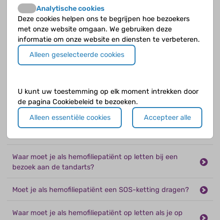
Analytische cookies
Kun je als hemofiliepatiënt sporten?
Deze cookies helpen ons te begrijpen hoe bezoekers
met onze website omgaan. We gebruiken deze
Moet je als hemofiliepatiënt letten op je
informatie om onze website en diensten te verbeteren.
lichaamsgewicht?
Alleen geselecteerde cookies
Moet je je als hemofiliepatiënt speciaal beschermen?
Zijn er medicijnen die je niet mag gebruiken als
U kunt uw toestemming op elk moment intrekken door
hemofiliepatiënt?
de pagina Cookiebeleid te bezoeken.
Alleen essentiële cookies
Accepteer alle
Mag een hemofiliepatiënt gewoon gevaccineerd
worden?
Waar moet je als hemofiliepatiënt op letten bij een
bezoek aan de tandarts?
Moet je als hemofiliepatiënt een SOS-ketting dragen?
Waar moet je als hemofiliepatiënt op letten als je op