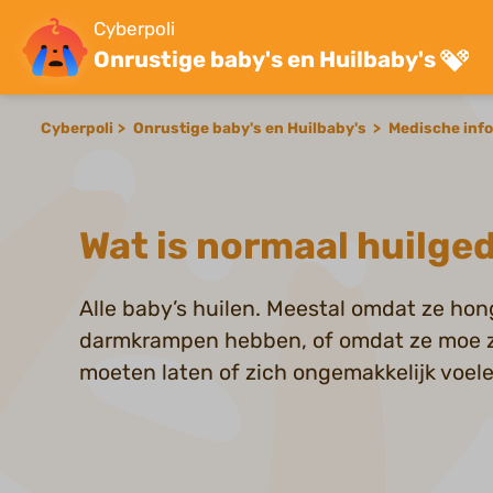
Cyberpoli
Onrustige baby's en Huilbaby's
Cyberpoli
Onrustige baby's en Huilbaby's
Medische inf
Wat is normaal huilge
Alle baby’s huilen. Meestal omdat ze honge
darmkrampen hebben, of omdat ze moe zi
moeten laten of zich ongemakkelijk voel