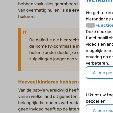
hebben vaak alles geprobeerd en niets lijkt te h
van overmatig huilen, is
de ervaring
van ouders 
We gebruiken 
huiluren.
hieronder de
Functio
Deze cookies
functionalite
De definitie die hier recht aan doet is die 
video's en an
de Rome IV-commissie in 2016 als terugke
mogelijk te 
huilen zonder duidelijke oorzaak, bewijs va
ervaring op o
zuigelingen jonger dan vijf maanden.
verbeteren.
Alleen ge
Hoeveel kinderen hebben er last van en 
Van de baby’s wereldwijd heeft 4 % tot 20 % last
U kunt uw to
van in welke land dit gemeten wordt en welke de
bezoeken.
belangrijk dat ouders weten dat het overmatig h
geen invloed heeft op de latere gezondheid van
Alleen es