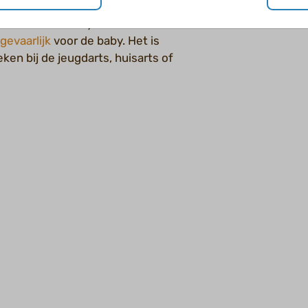
n voor uitputting, angst en
onmacht hun baby door elkaar
gevaarlijk
voor de baby. Het is
ken bij de jeugdarts, huisarts of