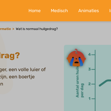
Home
Medisch
Animaties
ormatie
Wat is normaal huilgedrag?
drag?
r, een volle luier of
jn, een boertje
en