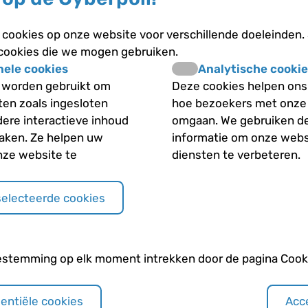
elpen. Om vast te stellen of sprake is
belangrijker dan het precieze aantal
cookies op onze website voor verschillende doeleinden.
 cookies die we mogen gebruiken.
nele cookies
Analytische cookie
 worden gebruikt om
Deze cookies helpen ons 
iten zoals ingesloten
hoe bezoekers met onze
van ‘infant colic’, geformuleerd door
dere interactieve inhoud
omgaan. We gebruiken d
rende en langdurige perioden van
maken. Ze helpen uw
informatie om onze webs
n groeiachterstand of ziekte bij
nze website te
diensten te verbeteren.
selecteerde cookies
wat zijn de gevolgen?
 van overmatig huilen, afhankelijk
estemming op elk moment intrekken door de pagina Cooki
finities worden gebruikt. Het is
uilen niet hun schuld is en dat het
 hun kind. Veel ouders zoeken hulp
sentiële cookies
Acce