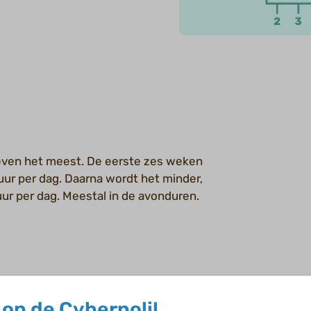
leven het meest. De eerste zes weken
ur per dag. Daarna wordt het minder,
ur per dag. Meestal in de avonduren.
 lang achterelkaar huilt zonder een
len. Ouders voelen zich hulpeloos, ze
op de Cyberpoli!