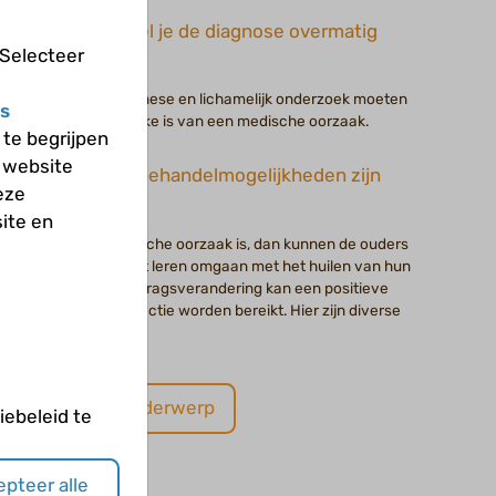
Hoe stel je de diagnose overmatig
 Selecteer
huilen?
Een goede anamnese en lichamelijk onderzoek moeten
s
aantonen of sprake is van een medische oorzaak.
te begrijpen
 website
Welke behandelmogelijkheden zijn
eze
er?
ite en
Als er geen medische oorzaak is, dan kunnen de ouders
hulp krijgen bij het leren omgaan met het huilen van hun
baby. Via een gedragsverandering kan een positieve
ouder-kind-interactie worden bereikt. Hier zijn diverse
methoden voor.
Volgend onderwerp
ebeleid te
pteer alle