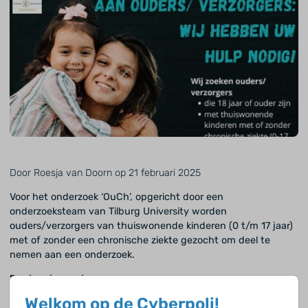
Door Roesja van Doorn op 21 februari 2025
Voor het onderzoek ‘OuCh’, opgericht door een
onderzoeksteam van Tilburg University worden
ouders/verzorgers van thuiswonende kinderen (0 t/m 17 jaar)
met of zonder een chronische ziekte gezocht om deel te
nemen aan een onderzoek.
Doel onderzoek
Welkom op de Cyberpoli!
Het onderzoek is gericht op het verkrijgen van inzichten in