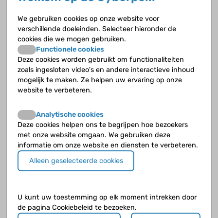
hoe ouders/verzorgers van chronisch zieke kinderen omgaan
met de klachten van hun kind. De onderzoekers willen zowel
We gebruiken cookies op onze website voor
beschermende als risicofactoren in kaart brengen. Vervolgens
verschillende doeleinden. Selecteer hieronder de
willen zij onderzoeken hoe deze factoren mogelijk verschillen
cookies die we mogen gebruiken.
tussen ouders van kinderen met en zonder een chronische
Functionele cookies
ziekte. De kennis die hiermee verzameld wordt, helpt hen
Deze cookies worden gebruikt om functionaliteiten
beter te begrijpen wat ouders van kinderen met chronische
zoals ingesloten video's en andere interactieve inhoud
ziekten doormaken en hoe ouders hierin ondersteund kunnen
mogelijk te maken. Ze helpen uw ervaring op onze
worden.
website te verbeteren.
Hoe ziet het onderzoek eruit?
Analytische cookies
Deelnemers vullen een online vragenlijst in (30-40 minuten)
Deze cookies helpen ons te begrijpen hoe bezoekers
over hun ervaringen en gevoelens en maken daarmee kans
met onze website omgaan. We gebruiken deze
om een cadeaubon van €20 te winnen. Deelname is vrijwillig
informatie om onze website en diensten te verbeteren.
en de gegevens zullen anoniem verwerkt worden. Het is een
Alleen geselecteerde cookies
vereiste dat deze ouders/verzorgers zelf ouder zijn dan 18 jaar
en dat zij de Nederlandse taal goed beheersen.
U kunt uw toestemming op elk moment intrekken door
de pagina Cookiebeleid te bezoeken.