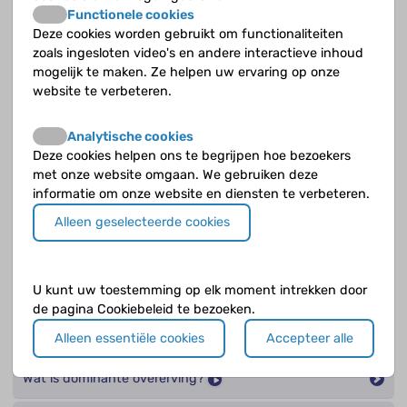
het snel?
Functionele cookies
Deze cookies worden gebruikt om functionaliteiten
Waar komt de naam Von Willebrandziekte vandaan?
zoals ingesloten video's en andere interactieve inhoud
mogelijk te maken. Ze helpen uw ervaring op onze
Waar kun je last van hebben als je de ziekte van Von
website te verbeteren.
Willebrand hebt?
Analytische cookies
Waarin verschilt VWD met hemofilie?
Deze cookies helpen ons te begrijpen hoe bezoekers
met onze website omgaan. We gebruiken deze
Waarom is VWD zo onbekend?
informatie om onze website en diensten te verbeteren.
Alleen geselecteerde cookies
Wat gebeurt er als je te weinig Von Willebrandfactor
hebt?
U kunt uw toestemming op elk moment intrekken door
Wat is autosomale overerving?
de pagina Cookiebeleid te bezoeken.
Wat is de ziekte van Von Willebrand?
Alleen essentiële cookies
Accepteer alle
Wat is dominante overerving?