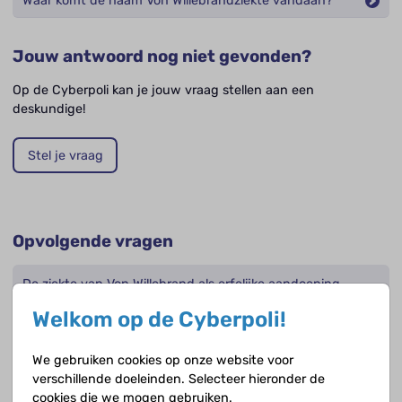
Waar komt de naam Von Willebrandziekte vandaan?
Jouw antwoord nog niet gevonden?
Op de Cyberpoli kan je jouw vraag stellen aan een
deskundige!
Stel je vraag
Opvolgende vragen
De ziekte van Von Willebrand als erfelijke aandoening,
wat houdt dat in?
Welkom op de Cyberpoli!
Hoe vaak komt de ziekte van Von Willebrand voor?
We gebruiken cookies op onze website voor
verschillende doeleinden. Selecteer hieronder de
Vallen spier- en gewrichtsbloedingen snel op, merk je
cookies die we mogen gebruiken.