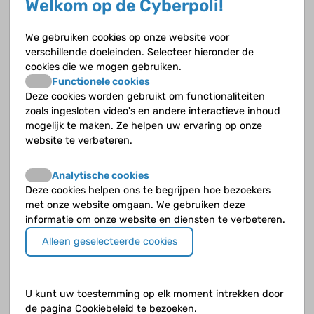
Welkom op de Cyberpoli!
Opvolgende vragen
We gebruiken cookies op onze website voor
De ziekte van Von Willebrand als erfelijke aandoening,
verschillende doeleinden. Selecteer hieronder de
wat houdt dat in?
cookies die we mogen gebruiken.
Functionele cookies
Hoe vaak komt de ziekte van Von Willebrand voor?
Deze cookies worden gebruikt om functionaliteiten
zoals ingesloten video's en andere interactieve inhoud
mogelijk te maken. Ze helpen uw ervaring op onze
Vallen spier- en gewrichtsbloedingen snel op, merk je
website te verbeteren.
het snel?
Waar komt de naam Von Willebrandziekte vandaan?
Analytische cookies
Deze cookies helpen ons te begrijpen hoe bezoekers
met onze website omgaan. We gebruiken deze
Waar kun je last van hebben als je de ziekte van Von
informatie om onze website en diensten te verbeteren.
Willebrand hebt?
Alleen geselecteerde cookies
Waarin verschilt VWD met hemofilie?
Waarom is VWD zo onbekend?
U kunt uw toestemming op elk moment intrekken door
de pagina Cookiebeleid te bezoeken.