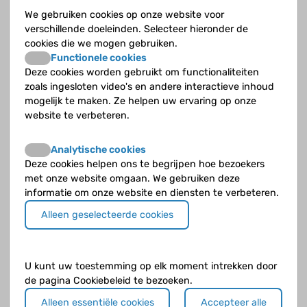
De ziekte van Von Willebrand als erfelijke aandoening,
We gebruiken cookies op onze website voor
wat houdt dat in?
verschillende doeleinden. Selecteer hieronder de
cookies die we mogen gebruiken.
Hoe vaak komt de ziekte van Von Willebrand voor?
Functionele cookies
Deze cookies worden gebruikt om functionaliteiten
Vallen spier- en gewrichtsbloedingen snel op, merk je
zoals ingesloten video's en andere interactieve inhoud
het snel?
mogelijk te maken. Ze helpen uw ervaring op onze
website te verbeteren.
Waar komt de naam Von Willebrandziekte vandaan?
Analytische cookies
Waar kun je last van hebben als je de ziekte van Von
Deze cookies helpen ons te begrijpen hoe bezoekers
Willebrand hebt?
met onze website omgaan. We gebruiken deze
informatie om onze website en diensten te verbeteren.
Waarin verschilt VWD met hemofilie?
Alleen geselecteerde cookies
Waarom is VWD zo onbekend?
U kunt uw toestemming op elk moment intrekken door
Wat gebeurt er als je te weinig Von Willebrandfactor
de pagina Cookiebeleid te bezoeken.
hebt?
Alleen essentiële cookies
Accepteer alle