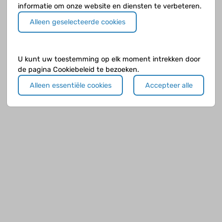
Jeugdreuma en andere auto-
informatie om onze website en diensten te verbeteren.
immuunziekten
Alleen geselecteerde cookies
Jeugdreuma of Juveniele Idiopathische Artritis
(JIA) is een van de bekendste auto-
immuunziekten die op de kinderleeftijd
U kunt uw toestemming op elk moment intrekken door
voorkomen. Een auto-immuunziekte, is een ziekte
de pagina Cookiebeleid te bezoeken.
waarbij je immuunsysteem betrokken is.
Alleen essentiële cookies
Accepteer alle