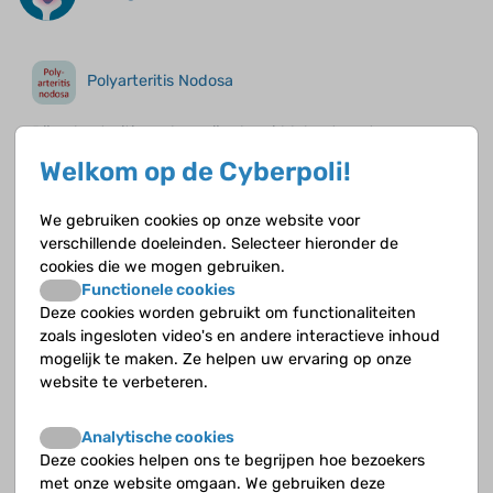
Polyarteritis Nodosa
Bij polyarteritis nodosa zijn de middelgrote vaten
ontstoken. De ziekte komt zelden voor, je kunt er
Welkom op de Cyberpoli!
eenmalig last van hebben, maar de ontstekingen
kunnen ook vaker terugkeren.
We gebruiken cookies op onze website voor
verschillende doeleinden. Selecteer hieronder de
cookies die we mogen gebruiken.
Functionele cookies
Deze cookies worden gebruikt om functionaliteiten
Zoekresultaten voor "Polyarteritis nodosa"
zoals ingesloten video's en andere interactieve inhoud
op de Cyberpoli
mogelijk te maken. Ze helpen uw ervaring op onze
website te verbeteren.
Jeugdreuma e.a.
Analytische cookies
Deze cookies helpen ons te begrijpen hoe bezoekers
met onze website omgaan. We gebruiken deze