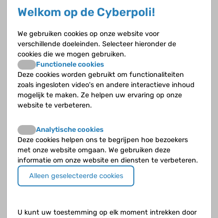
Welkom op de Cyberpoli!
Wat is een atrio-ventriculairblok?
We gebruiken cookies op onze website voor
Wat is een AVSD?
verschillende doeleinden. Selecteer hieronder de
cookies die we mogen gebruiken.
Wat is een boezemtachycardie?
Functionele cookies
Deze cookies worden gebruikt om functionaliteiten
Wat is een cirkeltachycardie?
zoals ingesloten video's en andere interactieve inhoud
mogelijk te maken. Ze helpen uw ervaring op onze
Wat is een coarctatio aortae?
website te verbeteren.
Wat is een congenitale hartaandoening?
Analytische cookies
Deze cookies helpen ons te begrijpen hoe bezoekers
Wat is een cyanotische aanval?
met onze website omgaan. We gebruiken deze
informatie om onze website en diensten te verbeteren.
Wat is een cyanotische hartafwijking?
Alleen geselecteerde cookies
Wat is een falende sinusknoop?
U kunt uw toestemming op elk moment intrekken door
Wat is een hypoplastisch linkerhart syndroom?