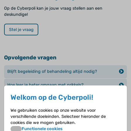
Op de Cyberpoli kan je jouw vraag stellen aan een
deskundige!
Stel je vraag
Opvolgende vragen
Blijft begeleiding of behandeling altijd nodig?
Hoe leer je beter omgaan met prikkels?
Welkom op de Cyberpoli!
Kun je je vaardigheden verbeteren of je gedrag leren
aanpassen?
We gebruiken cookies op onze website voor
verschillende doeleinden. Selecteer hieronder de
Kun je medicatie krijgen als je ASS hebt?
cookies die we mogen gebruiken.
Functionele cookies