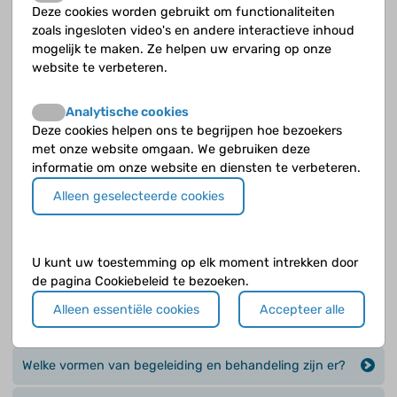
Kun je ook hulpmiddelen gebruiken als je ASS hebt?
Deze cookies worden gebruikt om functionaliteiten
zoals ingesloten video's en andere interactieve inhoud
Waarom heb je begeleiding en behandeling nodig bij
mogelijk te maken. Ze helpen uw ervaring op onze
ASS?
website te verbeteren.
Wat is intensieve psychiatrische gezinsbehandeling
Analytische cookies
(IPG)?
Deze cookies helpen ons te begrijpen hoe bezoekers
met onze website omgaan. We gebruiken deze
Wat is Pivotal Response Treatment (PRT)?
informatie om onze website en diensten te verbeteren.
Alleen geselecteerde cookies
Wat is psycho-educatie?
Wat is video-interactie en positief ouderschap bij ASS
U kunt uw toestemming op elk moment intrekken door
(video interaction and positive parenting (VIPP-
de pagina Cookiebeleid te bezoeken.
AUTI))?
Alleen essentiële cookies
Accepteer alle
Wat is vroege interventie?
Welke vormen van begeleiding en behandeling zijn er?