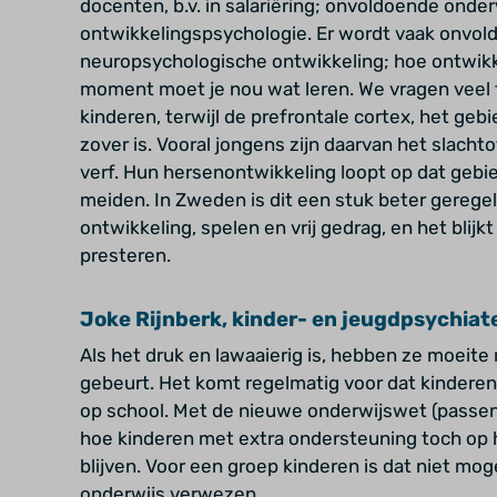
docenten, b.v. in salariëring; onvoldoende onder
ontwikkelingspsychologie. Er wordt vaak onvo
neuropsychologische ontwikkeling; hoe ontwikk
moment moet je nou wat leren. We vragen veel t
kinderen, terwijl de prefrontale cortex, het gebi
zover is. Vooral jongens zijn daarvan het slach
verf. Hun hersenontwikkeling loopt op dat gebied
meiden. In Zweden is dit een stuk beter geregeld
ontwikkeling, spelen en vrij gedrag, en het blijkt
presteren.
Joke Rijnberk, kinder- en jeugdpsychiat
Als het druk en lawaaierig is, hebben ze moeite 
gebeurt. Het komt regelmatig voor dat kindere
op school. Met de nieuwe onderwijswet (passe
hoe kinderen met extra ondersteuning toch op 
blijven. Voor een groep kinderen is dat niet moge
onderwijs verwezen.