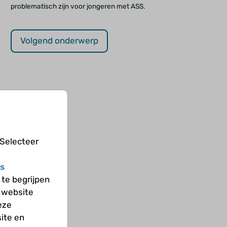
problematisch zijn voor jongeren met ASS.
Volgend onderwerp
 Selecteer
s
te begrijpen
 website
eze
ite en