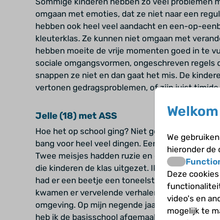
Sommige kinderen hebben zo veel problemen me
omgaan met emoties, dat ze niet naar een reguli
hebben ook heel veel aandacht en een-op-eenbeg
kleuterklas. Ze kunnen niet omgaan met verander
hebben moeite de vrije momenten goed in te vul
sociale omgangsvormen, ongeschreven regels die 
snappen ze niet en dan gaat het mis. De kinder
vertonen gedragsproblemen, of zijn juist timide
Welkom 
Jelle (18) met ASS
Hoe het op school ging? Niet goed, dat had te m
We gebruiken 
bang voor heel veel dingen. Een incident zal me 
hieronder de
Twee meisjes hadden ruzie en de juf was er niet.
Functio
die kinderen de klas uitgezet. Ik vond dat ze m
Deze cookies
had er een beetje een toneelstukje van gemaakt
functionalite
kwamen er vervelende verhalen; dat ik een geva
video's en an
omgeving. Op mijn negende jaar ben ik naar het
mogelijk te 
heb ik de basisschool afgemaakt.