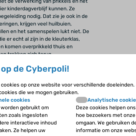
t de verwerking van prikkels en het
er kinderdagverblijf kunnen. Ze
eleiding nodig. Dat zie je ook in de
ingen, krijgen veel huilbuien,
len en het samenspelen lukt niet. De
er echt al zijn in de kleuterklas,
en komen overprikkeld thuis en
 en trekken zich terug.
op de Cyberpoli!
aken met allerlei angsten, ik was
cookies op onze website voor verschillende doeleinden.
mijn hele leven blijven achtervolgen.
 cookies die we mogen gebruiken.
 Ik wilde de juf helpen en toen heb ik
nele cookies
Analytische cookie
aar op de gang moesten afkoelen. Ik
 worden gebruikt om
Deze cookies helpen ons 
. Ik was toen zeven jaar. Daarna
iten zoals ingesloten
hoe bezoekers met onze
ar was voor de klas en mijn
dere interactieve inhoud
omgaan. We gebruiken d
 speciaal onderwijs gegaan en daar
maken. Ze helpen uw
informatie om onze webs