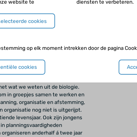
nze website te
diensten te verbeteren.
was bang dat ik bepaalde ziektes had.
elijk: welke ziekte heb je vandaag
selecteerde cookies
n ik van het speciaal middelbaar
gaan. Ik had weer veel angsten. Toen
 daarna af en toe naar een school hier
 een lerares moest ik daar ook weer
estemming op elk moment intrekken door de pagina Cooki
ar zat ik ook niet op mijn plek. Het
den.
sentiële cookies
Acce
r
et wat we weten uit de biologie.
s om in groepjes samen te werken en
lanning, organisatie en afstemming,
organisatie nog niet is uitgerijpt.
iende levensjaar. Ook zijn jongens
r in planningsvaardigheden
 organiseren anderhalf á twee jaar