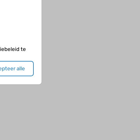
ebeleid te
pteer alle