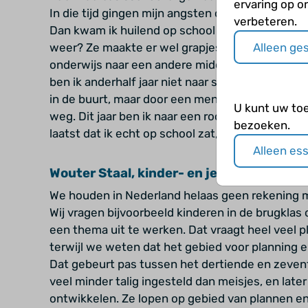
ervaring op o
In die tijd gingen mijn angsten over ziektes, ik 
verbeteren.
Dan kwam ik huilend op school en vroeg de juf g
Alleen ge
weer? Ze maakte er wel grapjes over. In 2014 be
onderwijs naar een andere middelbare school ge
ben ik anderhalf jaar niet naar school gegaan en
in de buurt, maar door een meningsverschil met
U kunt uw to
weg. Dit jaar ben ik naar een roc gegaan, maar da
bezoeken.
laatst dat ik echt op school zat, is vier jaar gele
Alleen es
Wouter Staal, kinder- en jeugdpsychiate
We houden in Nederland helaas geen rekening m
Wij vragen bijvoorbeeld kinderen in de brugkla
een thema uit te werken. Dat vraagt heel veel p
terwijl we weten dat het gebied voor planning en 
Dat gebeurt pas tussen het dertiende en zevent
veel minder talig ingesteld dan meisjes, en late
ontwikkelen. Ze lopen op gebied van plannen en