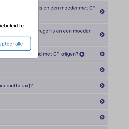
n vader die drager is en een moeder met CF
en?
ebeleid te
 vader die geen drager is en een moeder
F krijgen?
pteer alle
ee dragers een kind met CF krijgen?
pneumothorax)?