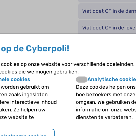
Wat doet CF in de dar
Wat doet CF in de leve
Wat doet CF in de lon
op de Cyberpoli!
Wat doet CF in de zwe
cookies op onze website voor verschillende doeleinden.
 cookies die we mogen gebruiken.
Wat gebeurt er bij een
nele cookies
Analytische cookie
 worden gebruikt om
Deze cookies helpen ons 
Wat is burkholderia ce
iten zoals ingesloten
hoe bezoekers met onze
dere interactieve inhoud
omgaan. We gebruiken d
maken. Ze helpen uw
informatie om onze webs
Wat is CF-related-dia
nze website te
diensten te verbeteren.
Wat is Cystic Fibrosis?