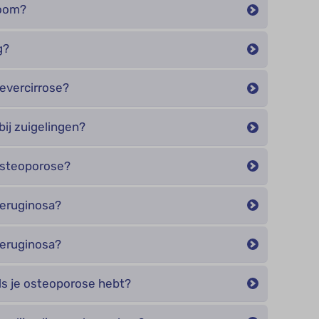
room?
g?
levercirrose?
ij zuigelingen?
osteoporose?
eruginosa?
eruginosa?
ls je osteoporose hebt?