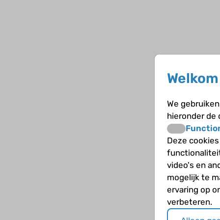
Welkom 
We gebruiken 
hieronder de
Functio
Deze cookies
functionalite
video's en an
mogelijk te 
ervaring op o
verbeteren.