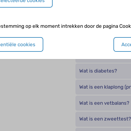
selecteerde cookies
Wat is de kans dat ee
een kind met CF krijg
estemming op elk moment intrekken door de pagina Cooki
Wat is de kans dat een
met CF een kind met C
sentiële cookies
Acce
Wat is de kans dat tw
Wat is diabetes?
Wat is een klaplong (
Wat is een vetbalans?
Wat is een zweettest?