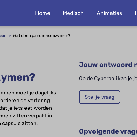
Home
Medisch
Animaties
een
Wat doen pancreasenzymen?
Jouw antwoord n
zymen?
Op de Cyberpoli kan je 
lemen moet je dagelijks
Stel je vraag
rderen de vertering
at je iets eet worden
men zitten verpakt in
n capsule zitten.
Opvolgende vrag