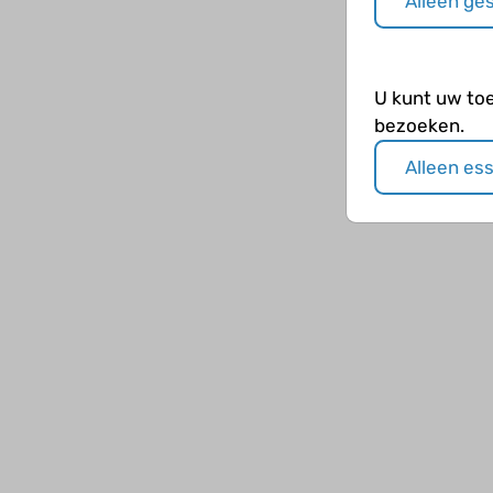
Alleen ge
U kunt uw to
bezoeken.
Alleen es