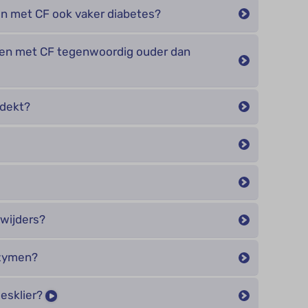
n met CF ook vaker diabetes?
n met CF tegenwoordig ouder dan
dekt?
wijders?
zymen?
eesklier?