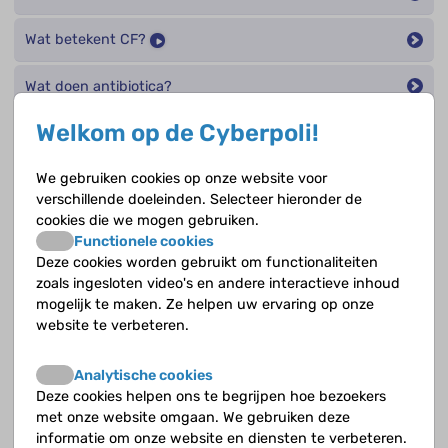
Wat betekent CF?
Wat doen antibiotica?
Welkom op de Cyberpoli!
Wat doen luchtwegverwijders?
We gebruiken cookies op onze website voor
Wat doen pancreasenzymen?
verschillende doeleinden. Selecteer hieronder de
cookies die we mogen gebruiken.
Wat doet CF in de alvleesklier?
Functionele cookies
Deze cookies worden gebruikt om functionaliteiten
Wat doet CF in de darmen?
zoals ingesloten video's en andere interactieve inhoud
mogelijk te maken. Ze helpen uw ervaring op onze
Wat doet CF in de lever en gal?
website te verbeteren.
Wat doet CF in de longen?
Analytische cookies
Deze cookies helpen ons te begrijpen hoe bezoekers
Wat doet CF in de zweetklieren?
met onze website omgaan. We gebruiken deze
informatie om onze website en diensten te verbeteren.