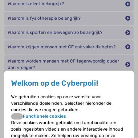
Waarom is dieet belangrijk?
Waarom is fysiotherapie belangrijk?
Waarom is sporten en bewegen zo belangrijk?
Waarom krijgen mensen met CF ook vaker diabetes?
Waarom worden mensen met CF tegenwoordig ouder
dan vroeger?
Welkom op de Cyberpoli!
Wanneer wordt CF ontdekt?
Wat betekent CF?
We gebruiken cookies op onze website voor
verschillende doeleinden. Selecteer hieronder de
cookies die we mogen gebruiken.
Wat doen antibiotica?
Functionele cookies
Deze cookies worden gebruikt om functionaliteiten
Wat doen luchtwegverwijders?
zoals ingesloten video's en andere interactieve inhoud
mogelijk te maken. Ze helpen uw ervaring op onze