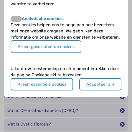
Wat doen pancreasenzymen?
website te verbeteren.
Wat doet CF in de alvleesklier?
Analytische cookies
Deze cookies helpen ons te begrijpen hoe bezoekers
Wat doet CF in de darmen?
met onze website omgaan. We gebruiken deze
informatie om onze website en diensten te verbeteren.
Wat doet CF in de lever en gal?
Alleen geselecteerde cookies
Wat doet CF in de longen?
U kunt uw toestemming op elk moment intrekken door
Wat doet CF in de zweetklieren?
de pagina Cookiebeleid te bezoeken.
Wat gebeurt er bij een longtransplantatie?
Alleen essentiële cookies
Accepteer alle
Wat is burkholderia cepacia?
Wat is CF-related-diabetes (CFRD)?
Wat is Cystic Fibrosis?