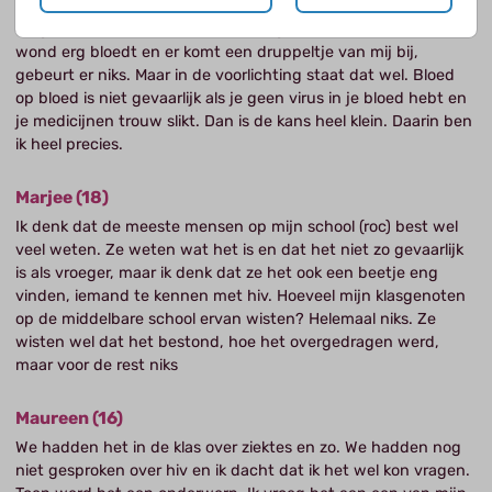
geraakt. Sommige dingen weten de scholen wel, maar andere
dingen niet. Met bloed op bloed krijg je het wel, maar als een
wond erg bloedt en er komt een druppeltje van mij bij,
gebeurt er niks. Maar in de voorlichting staat dat wel. Bloed
op bloed is niet gevaarlijk als je geen virus in je bloed hebt en
je medicijnen trouw slikt. Dan is de kans heel klein. Daarin ben
ik heel precies.
Marjee (18)
Ik denk dat de meeste mensen op mijn school (roc) best wel
veel weten. Ze weten wat het is en dat het niet zo gevaarlijk
is als vroeger, maar ik denk dat ze het ook een beetje eng
vinden, iemand te kennen met hiv. Hoeveel mijn klasgenoten
op de middelbare school ervan wisten? Helemaal niks. Ze
wisten wel dat het bestond, hoe het overgedragen werd,
maar voor de rest niks
Maureen (16)
We hadden het in de klas over ziektes en zo. We hadden nog
niet gesproken over hiv en ik dacht dat ik het wel kon vragen.