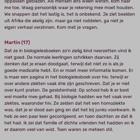
oppassen geblazen. Als mensen iets willen weten, kom naar
me toe. Vraag persoonlijk waar je rekening mee moet houden.
We snappen dat het lastig is, het is onbekend. Je ziet beelden
uit Afrika die akelig zijn, maar ga niet roddelen, ga niet je
eigen verhaal verzinnen. Kom met je vragen.
Martin (17)
Dat ze in biologielesboeken zo’n zielig kind neerzetten vind ik
niet goed. De normale leerlingen schrikken daarvan. Zij
denken dat je eraan doodgaat, terwijl dat niet zo is als je
goede medicatie hebt. En er moet meer informatie komen. Er
is maar een pagina in het biologielesboek over hiv, terwijl er
over andere ziekten vaak drie zijn geschreven. Dat je er niet
over kunt praten. De geslotenheid. Op school heb ik er best
wel moeite mee gehad. Bij biologie hadden we het vaak over
ziektes, waaronder hiv. Ze zeiden dat het een homoziekte
was, dat je er dood aan ging en dat het bij junks voorkwam. Ik
heb ze een paar keer gecorrigeerd, en toen dachten ze dat ik
het had. Ik zei dat familie of dichte vrienden het hadden en ik
er daarom veel van wist. Toen waren ze meteen stil.