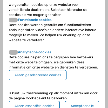
helemaal niet. Toen ik dat zei keek iedereen me raar aan. Hoe
We gebruiken cookies op onze website voor
weet jij dat nou! Dus toen heb ik mijn mond maar gehouden.
verschillende doeleinden. Selecteer hieronder de
Ook al zei ze foute dingen. Anders vertelde ik te veel.
cookies die we mogen gebruiken.
Meestal zeg ik dan dat ik erover gehoord heb of dat ik een
Functionele cookies
vriendin heb die het heeft, dan lieg ik niet want dat is ook
Deze cookies worden gebruikt om functionaliteiten
echt zo.
zoals ingesloten video's en andere interactieve inhoud
mogelijk te maken. Ze helpen uw ervaring op onze
Joyce (20)
website te verbeteren.
Op de middelbare school merkte ik dat de informatie niet
meer klopte, het was verouderd. Ik zei dat dan tegen de leraar
Analytische cookies
na de les. Ik was er best wel open over. Maar ik vertelde het
Deze cookies helpen ons te begrijpen hoe bezoekers
niet in de klas. Mijn mentoren wisten het wel. Voor de
met onze website omgaan. We gebruiken deze
veiligheid, dan wisten ze wat wel en niet kon. Wat erin stond
informatie om onze website en diensten te verbeteren.
dat niet meer klopte?
Dat je geen kinderen kunt krijgen. Toen heb ik gezegd dat dat
Alleen geselecteerde cookies
wel kan, en uitgelegd op welke manieren. Er zijn meteen
nieuwe schoolboeken gekomen. Je moet wel de juiste
voorlichting op school geven, anders wordt het taboe
U kunt uw toestemming op elk moment intrekken door
versterkt. Ik vind dat de scholen het niet goed doen. Van mijn
de pagina Cookiebeleid te bezoeken.
neefje hoor ik wat zijn school voor voorlichting geeft. Dat
klopt dan niet. Bij mijn broertje ook. Hij is daar erg door
Alleen essentiële cookies
Accepteer alle