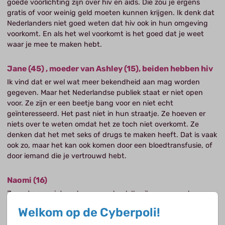
goede voorlichting zijn over hiv en aids. Die zou je ergens
gratis of voor weinig geld moeten kunnen krijgen. Ik denk dat
Nederlanders niet goed weten dat hiv ook in hun omgeving
voorkomt. En als het wel voorkomt is het goed dat je weet
waar je mee te maken hebt.
Jane (45) , moeder van Ashley (15), beiden hebben hiv
Ik vind dat er wel wat meer bekendheid aan mag worden
gegeven. Maar het Nederlandse publiek staat er niet open
voor. Ze zijn er een beetje bang voor en niet echt
geïnteresseerd. Het past niet in hun straatje. Ze hoeven er
niets over te weten omdat het ze toch niet overkomt. Ze
denken dat het met seks of drugs te maken heeft. Dat is vaak
ook zo, maar het kan ook komen door een bloedtransfusie, of
door iemand die je vertrouwd hebt.
Naomi (16)
Ze weten er niet veel van op school. Ik wil er soms wel eens
iets over zeggen. We moesten een werkstuk maken over soa’s
Welkom op de Cyberpoli!
en zo en de docent gaf uitleg over hiv maar wat ze zei klopte