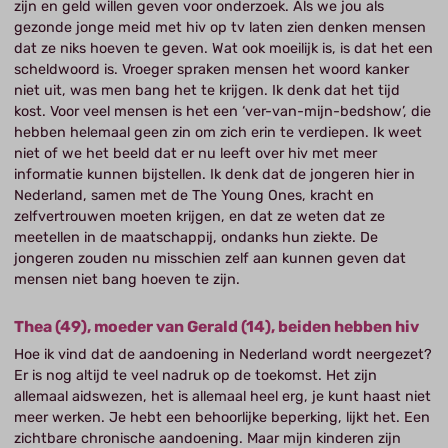
zijn en geld willen geven voor onderzoek. Als we jou als
gezonde jonge meid met hiv op tv laten zien denken mensen
dat ze niks hoeven te geven. Wat ook moeilijk is, is dat het een
scheldwoord is. Vroeger spraken mensen het woord kanker
niet uit, was men bang het te krijgen. Ik denk dat het tijd
kost. Voor veel mensen is het een ‘ver-van-mijn-bedshow’, die
hebben helemaal geen zin om zich erin te verdiepen. Ik weet
niet of we het beeld dat er nu leeft over hiv met meer
informatie kunnen bijstellen. Ik denk dat de jongeren hier in
Nederland, samen met de The Young Ones, kracht en
zelfvertrouwen moeten krijgen, en dat ze weten dat ze
meetellen in de maatschappij, ondanks hun ziekte. De
jongeren zouden nu misschien zelf aan kunnen geven dat
mensen niet bang hoeven te zijn.
Thea (49), moeder van Gerald (14), beiden hebben hiv
Hoe ik vind dat de aandoening in Nederland wordt neergezet?
Er is nog altijd te veel nadruk op de toekomst. Het zijn
allemaal aidswezen, het is allemaal heel erg, je kunt haast niet
meer werken. Je hebt een behoorlijke beperking, lijkt het. Een
zichtbare chronische aandoening. Maar mijn kinderen zijn