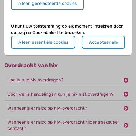
Welke invloed heeft de hiv-infectie en hiv-remmers op
Alleen geselecteerde cookies
je botten?
Welke effecten hebben hiv-remmers op de hersenen?
U kunt uw toestemming op elk moment intrekken door
de pagina Cookiebeleid te bezoeken.
Welke psychologische klachten kun je van de hiv-
Alleen essentiële cookies
Accepteer alle
remmers krijgen?
Overdracht van hiv
Hoe kun je hiv overdragen?
Door welke handelingen kun je hiv niet overdragen?
Wanneer is er risico op hiv-overdracht?
Wanneer is er risico op hiv-overdracht tijdens seksueel
contact?