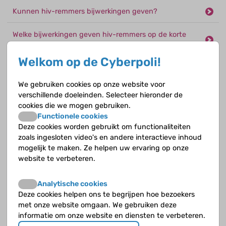
Kunnen hiv-remmers bijwerkingen geven?
Welke bijwerkingen geven hiv-remmers op de korte
termijn?
Welkom op de Cyberpoli!
Welke bijwerkingen geven hiv-remmers op de lange
termijn?
We gebruiken cookies op onze website voor
verschillende doeleinden. Selecteer hieronder de
Welke invloed hebben hiv-remmers op de vetten in je
cookies die we mogen gebruiken.
bloed?
Functionele cookies
Deze cookies worden gebruikt om functionaliteiten
Welke invloed hebben hiv-remmers op je bloedvaten?
zoals ingesloten video's en andere interactieve inhoud
mogelijk te maken. Ze helpen uw ervaring op onze
website te verbeteren.
Welke invloed hebben hiv-remmers op je
stofwisseling?
Analytische cookies
Welke invloed hebben hiv-remmers op de werking van
Deze cookies helpen ons te begrijpen hoe bezoekers
de lever?
met onze website omgaan. We gebruiken deze
informatie om onze website en diensten te verbeteren.