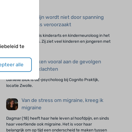
doen.
Hoofdpijn wordt niet door spanning
of stress veroorzaakt
Nynke Doornebal is kinderarts en kinderneuroloog in het
Martini Ziekenhuis. Zij ziet veel kinderen en jongeren met
ebeleid te
hoofdpijn.
Wij werken vooral aan de gevolgen
pteer alle
van de klachten
Daniëlle Blok is GZ-psycholoog bij Cognito Praktijk,
locatie Zwolle.
Van de stress om migraine, kreeg ik
migraine
Dagmar (18) heeft haar hele leven al hoofdpijn, en sinds
haar veertiende ook migraine. Het is voor haar
belangrijk om op tijd een onderscheid te maken tussen