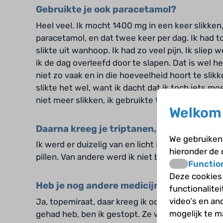
Gebruikte je ook paracetamol?
Heel veel. Ik mocht 1400 mg in een keer slikke
paracetamol, en dat twee keer per dag. Ik had t
slikte uit wanhoop. Ik had zo veel pijn. Ik sliep
ik de dag overleefd door te slapen. Dat is wel he
niet zo vaak en in die hoeveelheid hoort te slikk
slikte het wel, want ik dacht dat ik toch iets mo
niet meer slikken, ik gebruikte te veel medicijne
Welkom 
Daarna kreeg je triptanen, hoe was dat?
We gebruiken 
Ik werd er duizelig van en licht in mijn hoofd,
hieronder de
pillen. Van andere werd ik niet blij. Die bijwerking
Functio
Deze cookies
Heb je nog andere medicijnen gebruikt?
functionalite
video's en an
Ja, topemiraat, daar kreeg ik ook veel bijwerkin
mogelijk te 
gehad heb, ben ik gestopt. Ze werkten niet en ik