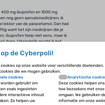
n, 400 mg ibuprofen en 1000 mg
oen nog geen aanvalsmedicijnen, ik
 wel lekker van de paracetamol. Dan had
ftig want het zijn medicijnen die je
en. Ibuprofen hielp niet eens, maar ik
est doen. Uiteindelijk mocht ik het
n.
op de Cyberpoli!
cookies op onze website voor verschillende doeleinden.
 en ik kwam in gewicht aan van sommige
 cookies die we mogen gebruiken.
en had ik altijd.
nele cookies
Analytische cookie
 worden gebruikt om
Deze cookies helpen ons 
iten zoals ingesloten
hoe bezoekers met onze
dere interactieve inhoud
omgaan. We gebruiken d
gen van. Met de medicijnen die ik
maken. Ze helpen uw
informatie om onze webs
 kreeg er bijwerkingen van. Nu slik ik