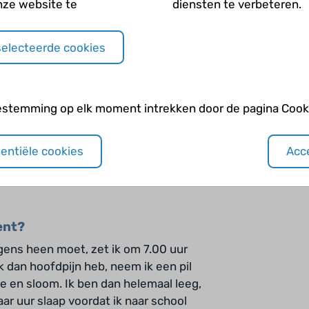
nze website te
diensten te verbeteren.
oord over dit medicijn, maar ook dit
stoppen. Wel slik ik nu ook een
goed. Als ik zo’n pil neem, gaat de
selecteerde cookies
eze pil heeft ook bijwerkingen, maar
 bijwerkingen.
estemming op elk moment intrekken door de pagina Cooki
n?
er als ik wakker ben. Dan ben ik te
sentiële cookies
Acce
nog heel veel pijn. Ik sta eigenlijk
 de hoofdpijn zakt in zo’n geval veel
ent?
rgens heen moet, zet ik om 7.00 uur
ik dan hoofdpijn heb, neem ik een pil
oe en sloom. Ik ben dan helemaal leeg,
paar uur slaap voordat ik naar school