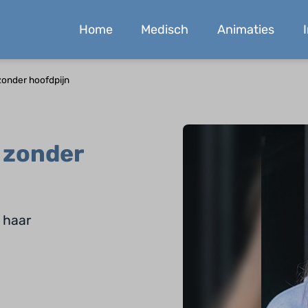
Home
Medisch
Animaties
 zonder hoofdpijn
n zonder
 haar