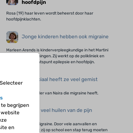
hoofdpijn
Rosa (19) haar leven wordt beheerst door haar
hoofdpijnklachten.
Jonge kinderen hebben ook migraine
Marleen Arends is kinderverpleegkundige in het Martini
Ziekenhuis in Groningen. Zij werkt op de polikliniek en
heeft als aandachtspunt epilepsie en hoofdpijn.
Ook sociaal heeft ze veel gemist
 Selecteer
Wendy is de moeder van Naira die migraine heeft.
s
te begrijpen
Ik moet veel huilen van de pijn
 website
eze
Naira (15) heeft migraine. Door vele aanvallen en
ite en
afwezigheid heeft zij op school een stap terug moeten