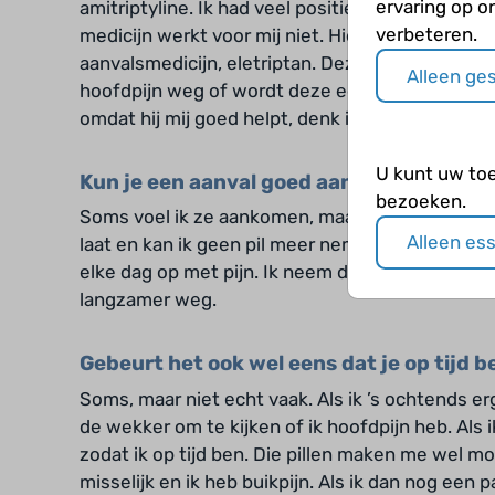
ervaring op o
amitriptyline. Ik had veel positieve verhalen geh
verbeteren.
medicijn werkt voor mij niet. Hier ga ik ook mee 
aanvalsmedicijn, eletriptan. Deze pil werkt heel 
Alleen ge
hoofdpijn weg of wordt deze een stuk minder. D
omdat hij mij goed helpt, denk ik minder aan die
U kunt uw to
Kun je een aanval goed aan voelen kome
bezoeken.
Soms voel ik ze aankomen, maar meestal zijn ze 
Alleen es
laat en kan ik geen pil meer nemen. Dan heb ik als
elke dag op met pijn. Ik neem de pillen wel, maar
langzamer weg.
Gebeurt het ook wel eens dat je op tijd b
Soms, maar niet echt vaak. Als ik ’s ochtends e
de wekker om te kijken of ik hoofdpijn heb. Als 
zodat ik op tijd ben. Die pillen maken me wel m
misselijk en ik heb buikpijn. Als ik dan nog een 