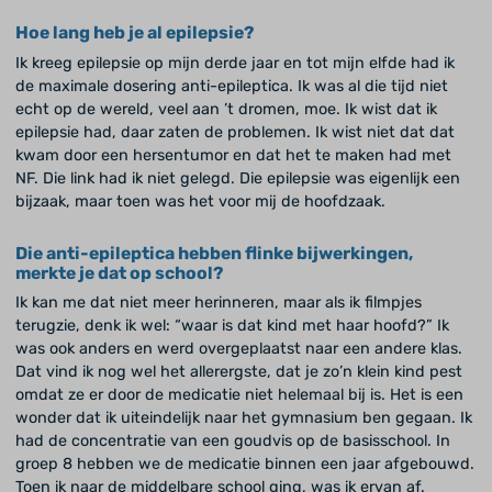
Hoe lang heb je al epilepsie?
Ik kreeg epilepsie op mijn derde jaar en tot mijn elfde had ik
de maximale dosering anti-epileptica. Ik was al die tijd niet
echt op de wereld, veel aan ’t dromen, moe. Ik wist dat ik
epilepsie had, daar zaten de problemen. Ik wist niet dat dat
kwam door een hersentumor en dat het te maken had met
NF. Die link had ik niet gelegd. Die epilepsie was eigenlijk een
bijzaak, maar toen was het voor mij de hoofdzaak.
Die anti-epileptica hebben flinke bijwerkingen,
merkte je dat op school?
Ik kan me dat niet meer herinneren, maar als ik filmpjes
terugzie, denk ik wel: “waar is dat kind met haar hoofd?” Ik
was ook anders en werd overgeplaatst naar een andere klas.
Dat vind ik nog wel het allerergste, dat je zo’n klein kind pest
omdat ze er door de medicatie niet helemaal bij is. Het is een
wonder dat ik uiteindelijk naar het gymnasium ben gegaan. Ik
had de concentratie van een goudvis op de basisschool. In
groep 8 hebben we de medicatie binnen een jaar afgebouwd.
Toen ik naar de middelbare school ging, was ik ervan af.