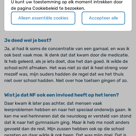
thuis nooit ben behandeld als een zieke. Mijn ouders
U kunt uw toestemming op elk moment intrekken door
probeerden me echt te motiveren, ze zagen potentie in ons
de pagina Cookiebeleid te bezoeken.
alle drie, ook in mij, en dat wilden ze er ook uithalen. Er zijn
Alleen essentiële cookies
Accepteer alle
wel momenten geweest dat ik het niet meer zag zitten, maar
dat heeft elke scholier wel eens.
Je deed wel je best?
Ja, al had ik soms de concentratie van een garnaal, en was ik
ook best vaak moe. Ik denk dat dat kwam door die medicatie.
Ik heb geleerd, als je iets doet, doe het dan goed. Ik wilde de
school echt afmaken. Het was niet zo dat ik heel streng voor
mezelf was, mijn ouders hadden de regel dat we het thuis
niet over school hadden. Niet over hoe toetsen gingen of zo.
Wist je dat NF ook een invloed heeft op het leren?
Daar kwam ik later pas achter, dat mensen vaak
leerproblemen hebben en naar het speciaal onderwijs gaan. Ik
kan me wel herinneren dat de neuroloog er versteld van stond
dat ik naar het gymnasium ging. Maar ik heb me nooit anders
gevoeld dan de rest. Mijn zussen hebben ook op die school
gezeten en daar wilde ik ook heen. Dat was mijn doel. Dat is