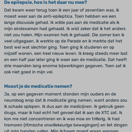
De epilepsie, hoe is het daar nu mee?
Dat kwam weer terug toen ik een jaar of zeventien was, ik
moest weer aan de anti-epileptica. Toen hebben we een
lange discussie gehad. Ik wilde pas aan de medicatie als ik
mijn eindexamen had gehaald. Ik wist zeker dat ik het anders
niet zou halen. Mijn examen heb ik gehaald. Die zomer ben ik
veel uitgegaan, ik werkte op de Parade en ik merkte dat het
best wel wat slechter ging. Toen ging ik studeren en op
mijzelf wonen, een heel nieuw leven. Ik kreeg steeds meer last
en een half jaar later ging ik weer aan de medicatie. Dat heeft
drie maanden lang enorme bijwerkingen gegeven. Toen zat ik
ook niet goed in mijn vel.
Moest je de medicatie nemen?
Ja, op een gegeven moment stonden mijn ouders en de
neuroloog erop dat ik medicatie ging nemen, want anders zou
ik schade oplopen. Ik dus aan de medicijnen. Ik gebruik geen
drugs, maar ik had echt het gevoel dat ik aan de XTC zat. Ik
kon me niet concentreren en ik was moe en trillerig. Ik had
tremoren (ritmische onwillekeurige bewegingen) en liet dingen
uit mijn handen vallen. Mijn lichaam moest eraan wennen.