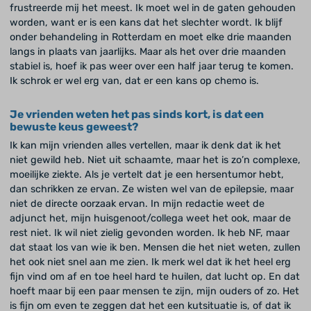
frustreerde mij het meest. Ik moet wel in de gaten gehouden
worden, want er is een kans dat het slechter wordt. Ik blijf
onder behandeling in Rotterdam en moet elke drie maanden
langs in plaats van jaarlijks. Maar als het over drie maanden
stabiel is, hoef ik pas weer over een half jaar terug te komen.
Ik schrok er wel erg van, dat er een kans op chemo is.
Je vrienden weten het pas sinds kort, is dat een
bewuste keus geweest?
Ik kan mijn vrienden alles vertellen, maar ik denk dat ik het
niet gewild heb. Niet uit schaamte, maar het is zo’n complexe,
moeilijke ziekte. Als je vertelt dat je een hersentumor hebt,
dan schrikken ze ervan. Ze wisten wel van de epilepsie, maar
niet de directe oorzaak ervan. In mijn redactie weet de
adjunct het, mijn huisgenoot/collega weet het ook, maar de
rest niet. Ik wil niet zielig gevonden worden. Ik heb NF, maar
dat staat los van wie ik ben. Mensen die het niet weten, zullen
het ook niet snel aan me zien. Ik merk wel dat ik het heel erg
fijn vind om af en toe heel hard te huilen, dat lucht op. En dat
hoeft maar bij een paar mensen te zijn, mijn ouders of zo. Het
is fijn om even te zeggen dat het een kutsituatie is, of dat ik