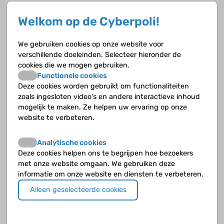
Wat voor sport doe je?
Welkom op de Cyberpoli!
Hardlopen, wielrennen, dansen, alle sporten die anderen
doen, doe ik ook. En ik heb vroeger veel geroeid. Ik ben
We gebruiken cookies op onze website voor
opgegroeid op een woonboot. Ik was net begonnen met
verschillende doeleinden. Selecteer hieronder de
studeren toen mijn ouders zeiden dat ik niet meer alleen
cookies die we mogen gebruiken.
mocht zwemmen. Met epilepsie mag je niet zwemmen in
Functionele cookies
open water, koud water kan een aanval opwekken. Daar
Deze cookies worden gebruikt om functionaliteiten
hadden we best wel discussies over. Ik vond dat maar suf.
zoals ingesloten video's en andere interactieve inhoud
Daarin was en ben ik nog steeds niet echt verantwoordelijk.
mogelijk te maken. Ze helpen uw ervaring op onze
Dat is ook iets wat ik heb meegekregen van thuis, lekker veel
website te verbeteren.
sporten. Onbewust doe ik dat om mijn hoofd te legen.
Je hebt wel zorgen?
Analytische cookies
Deze cookies helpen ons te begrijpen hoe bezoekers
Ja, en die heb ik nog steeds. Over mijn ogen vooral nu.
met onze website omgaan. We gebruiken deze
informatie om onze website en diensten te verbeteren.
Hoe ging het op de middelbare school?
Alleen geselecteerde cookies
Ik moest harder leren dan de gemiddelde leerling, maar was
niet alleen maar met school bezig. Ik heb aardig op mijn tenen
gelopen, maar ik heb het wel gewoon gehaald. Ook omdat ik