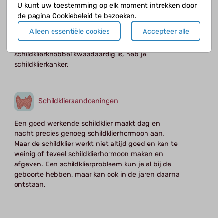
U kunt uw toestemming op elk moment intrekken door
Een knobbel in de schildklier ontstaat als een
de pagina Cookiebeleid te bezoeken.
groepje cellen gaat groeien. De cellen kunnen
Alleen essentiële cookies
Accepteer alle
goed- of kwaadaardig zijn. In de meeste gevallen
is een schildklierknobbel goedaardig. Als een
schildklierknobbel kwaadaardig is, heb je
schildklierkanker.
Schildklieraandoeningen
Een goed werkende schildklier maakt dag en
nacht precies genoeg schildklierhormoon aan.
Maar de schildklier werkt niet altijd goed en kan te
weinig of teveel schildklierhormoon maken en
afgeven. Een schildklierprobleem kun je al bij de
geboorte hebben, maar kan ook in de jaren daarna
ontstaan.