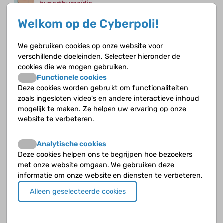
hyperthyreoïdie
Welkom op de Cyberpoli!
Als je schildklier te snel werkt wordt er te veel
schildklierhormoon aangemaakt. Er komt dan te
veel schildklierhormoon in je bloed en je lichaam.
We gebruiken cookies op onze website voor
Een ander woord voor een te snel werkende
verschillende doeleinden. Selecteer hieronder de
schildklier is hyperthyreoïdie. De meest
cookies die we mogen gebruiken.
voorkomende oorzaak van hyperthyreoïdie is de
Functionele cookies
ziekte van Graves.
Deze cookies worden gebruikt om functionaliteiten
zoals ingesloten video's en andere interactieve inhoud
mogelijk te maken. Ze helpen uw ervaring op onze
website te verbeteren.
Te grote schildklier (struma)
Analytische cookies
Als de hele schildklier zo vergroot is dat je het
Deze cookies helpen ons te begrijpen hoe bezoekers
kunt voelen of als je een duidelijke zwelling ziet
met onze website omgaan. We gebruiken deze
voor in de hals, heet dat struma. Soms is enkel
informatie om onze website en diensten te verbeteren.
een gedeelte van de schildklier vergroot.
Alleen geselecteerde cookies
Een knobbel in de schildklier (nodus)