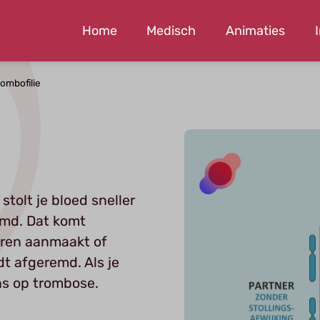
Home
Medisch
Animaties
rombofilie
 stolt je bloed sneller
emd. Dat komt
toren aanmaakt of
dt afgeremd. Als je
ans op trombose.