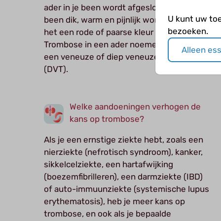
ader in je been wordt afgesloten, kan je
U kunt uw to
been dik, warm en pijnlijk worden en kan
bezoeken.
het een rode of paarse kleur krijgen.
Trombose in een ader noemen we ook wel
Alleen es
een veneuze of diep veneuze trombose
(DVT).
Welke aandoeningen verhogen de
kans op trombose?
Als je een ernstige ziekte hebt, zoals een
nierziekte (nefrotisch syndroom), kanker,
sikkelcelziekte, een hartafwijking
(boezemfibrilleren), een darmziekte (IBD)
of auto-immuunziekte (systemische lupus
erythematosis), heb je meer kans op
trombose, en ook als je bepaalde