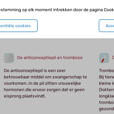
er bloed naar buiten stroomt.
estemming op elk moment intrekken door de pagina Cooki
sentiële cookies
Acce
De anticonceptiepil en trombose
De anticonceptiepil is een zeer
Trombos
betrouwbaar middel om zwangerschap te
Bij ti
voorkomen. In de pil zitten vrouwelijke
kleine 
hormonen die ervoor zorgen dat er geen
Dokters
eisprong plaatsvindt.
longkla
trombos
gezonde