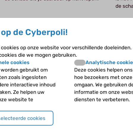
de scha
op de Cyberpoli!
cookies op onze website voor verschillende doeleinden.
 cookies die we mogen gebruiken.
nele cookies
Analytische cookie
 worden gebruikt om
Deze cookies helpen ons 
iten zoals ingesloten
hoe bezoekers met onze
dere interactieve inhoud
omgaan. We gebruiken d
maken. Ze helpen uw
informatie om onze webs
Bloedstolling
nze website te
diensten te verbeteren.
Bloedstolling is heel belangrijk, het zorgt
Bij kin
ervoor dat een bloeding stopt. Als een
oorzake
selecteerde cookies
bloedvat beschadigd raakt, kan er een gat
of scheur in de vaatwand komen, waardoor