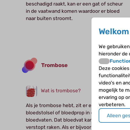
beschadigd raakt, kan er een gat of scheur
in de vaatwand komen waardoor er bloed
naar buiten stroomt.
Welkom 
We gebruiken 
hieronder de
Functio
Trombose
Deze cookies
functionalite
video's en an
mogelijk te 
Wat is trombose?
ervaring op o
verbeteren.
Als je trombose hebt, zit er een
bloedstolsel of bloedprop in een van je
Alleen ge
bloedvaten. Dat bloedvat kan daardoor
verstopt raken. Als er bijvoorbeeld een