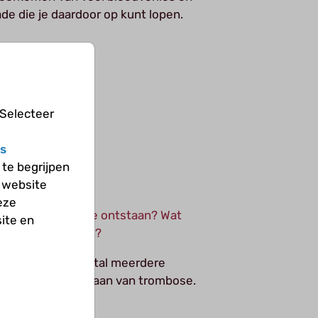
de die je daardoor op kunt lopen.
 Selecteer
s
te begrijpen
 website
eze
Hoe kan trombose ontstaan? Wat
ite en
zijn risicofactoren?
deren zijn er meestal meerdere
n voor het ontstaan van trombose.