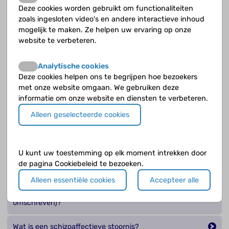
Is schizofrenie hetzelfde als psychosegevoeligheid?
Deze cookies worden gebruikt om functionaliteiten
zoals ingesloten video's en andere interactieve inhoud
mogelijk te maken. Ze helpen uw ervaring op onze
Spelen de ernst, duur en het aantal symptomen een
website te verbeteren.
rol bij het stellen van de diagnose psychose?
Wat is een Brief Limited Intermittent Psychotic
Analytische cookies
Symptoms, BLIPS?
Deze cookies helpen ons te begrijpen hoe bezoekers
met onze website omgaan. We gebruiken deze
informatie om onze website en diensten te verbeteren.
Wat is een kortdurende psychotische stoornis?
Alleen geselecteerde cookies
Wat is een psychotische stoornis door een lichamelijke
aandoening?
U kunt uw toestemming op elk moment intrekken door
Wat is een psychotische stoornis door gebruik van
de pagina Cookiebeleid te bezoeken.
middelen?
Alleen essentiële cookies
Accepteer alle
Wat is een psychotische stoornis NAO (niet anders
omschreven)?
Wat is een schizoaffectieve stoornis?