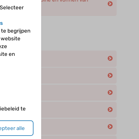
r?
 Selecteer
s
te begrijpen
 website
eën
eze
ite en
n hemoglobine
ebeleid te
pteer alle