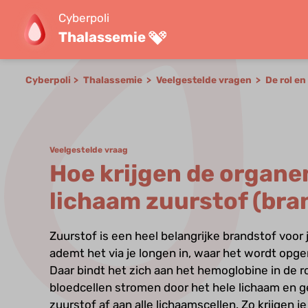
Cyberpoli
Thalassemie
Cyberpoli
Thalassemie
Veelgestelde vragen
De rol e
Veelgestelde vraag
Hoe krijgen de organe
lichaam zuurstof (bra
Zuurstof is een heel belangrijke brandstof voor 
ademt het via je longen in, waar het wordt opg
Daar bindt het zich aan het hemoglobine in de r
bloedcellen stromen door het hele lichaam en
zuurstof af aan alle lichaamscellen. Zo krijgen j