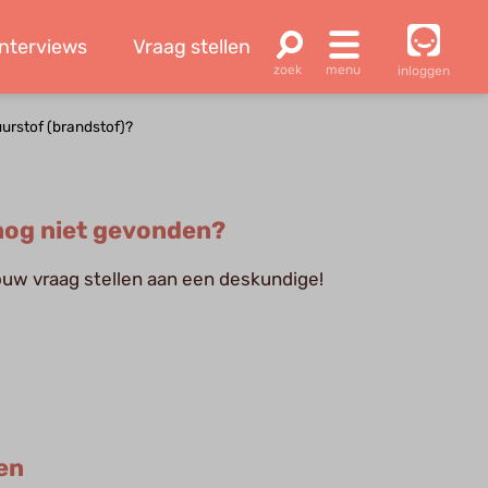
Interviews
Vraag stellen
inloggen
uurstof (brandstof)?
og niet gevonden?
jouw vraag stellen aan een deskundige!
en