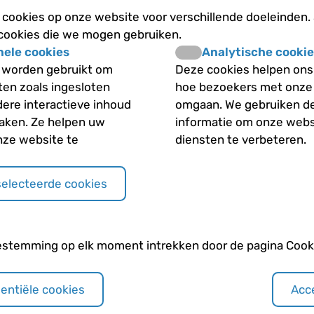
thalassemie bestaan e
cookies op onze website voor verschillende doeleinden.
 cookies die we mogen gebruiken.
nele cookies
Analytische cookie
 worden gebruikt om
Deze cookies helpen ons 
iten zoals ingesloten
hoe bezoekers met onze
Andere categori
dere interactieve inhoud
omgaan. We gebruiken d
maken. Ze helpen uw
informatie om onze webs
otveranderingen
Algemeen
nze website te
diensten te verbeteren.
Behandeling
selecteerde cookies
De rol en opbouw va
estemming op elk moment intrekken door de pagina Cooki
Diagnose
Erfelijkheid
sentiële cookies
Acce