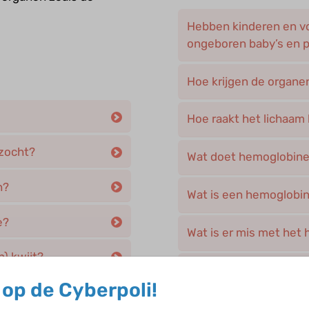
Hebben kinderen en v
ongeboren baby’s en 
Hoe krijgen de organen
Hoe raakt het lichaam 
rzocht?
Wat doet hemoglobine 
n?
Wat is een hemoglobi
e?
Wat is er mis met het
n) kwijt?
Wat is hemoglobine?
op de Cyberpoli!
Welke afwijkende vor