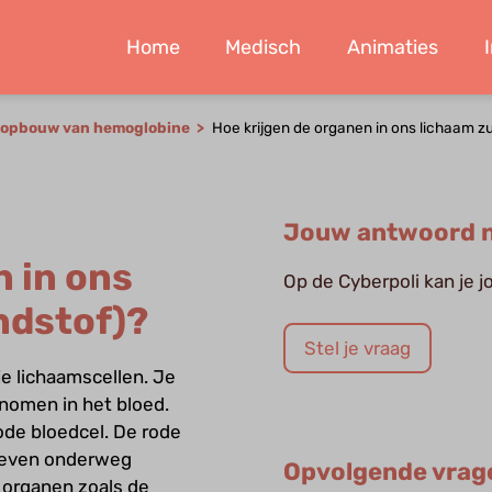
Home
Medisch
Animaties
n opbouw van hemoglobine
Hoe krijgen de organen in ons lichaam z
Jouw antwoord n
n in ons
Op de Cyberpoli kan je 
ndstof)?
Stel je vraag
je lichaamscellen. Je
enomen in het bloed.
ode bloedcel. De rode
 geven onderweg
Opvolgende vrag
e organen zoals de