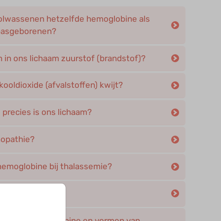
olwassenen hetzelfde hemoglobine als
pasgeborenen?
 in ons lichaam zuurstof (brandstof)?
kooldioxide (afvalstoffen) kwijt?
precies is ons lichaam?
nopathie?
 hemoglobine bij thalassemie?
men van hemoglobine en vormen van