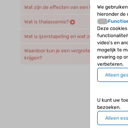
We gebruiken 
Wat zijn de effecten van een bloedtransfusie?
hieronder de
Functio
Wat is thalassemie?
Deze cookies
functionalite
Wat is ijzerstapeling en wat zijn de gevolgen?
video's en an
mogelijk te 
Waardoor kun je een vergrote milt, lever en b
ervaring op o
krijgen?
verbeteren.
Alleen ge
U kunt uw to
bezoeken.
Alleen es