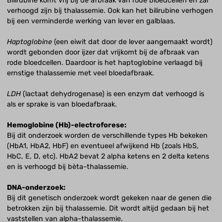
Bilirubine komt vrij bij de afbraak van rode bloedcellen en zal
verhoogd zijn bij thalassemie. Ook kan het bilirubine verhogen
bij een verminderde werking van lever en galblaas.
Haptoglobine
(een eiwit dat door de lever aangemaakt wordt)
wordt gebonden door ijzer dat vrijkomt bij de afbraak van
rode bloedcellen. Daardoor is het haptoglobine verlaagd bij
ernstige thalassemie met veel bloedafbraak.
LDH
(lactaat dehydrogenase) is een enzym dat verhoogd is
als er sprake is van bloedafbraak.
Hemoglobine (Hb)-electroforese:
Bij dit onderzoek worden de verschillende types Hb bekeken
(HbA1, HbA2, HbF) en eventueel afwijkend Hb (zoals HbS,
HbC, E, D, etc). HbA2 bevat 2 alpha ketens en 2 delta ketens
en is verhoogd bij bèta-thalassemie.
DNA-onderzoek:
Bij dit genetisch onderzoek wordt gekeken naar de genen die
betrokken zijn bij thalassemie. Dit wordt altijd gedaan bij het
vaststellen van alpha-thalassemie.