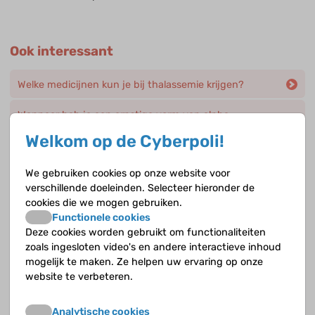
Ook interessant
Welke medicijnen kun je bij thalassemie krijgen?
Wanneer heb je een ernstige vorm van alpha-
thalassemie en hoe verloopt het?
Welkom op de Cyberpoli!
Hoe ontstaat alpha-thalassemie?
We gebruiken cookies op onze website voor
verschillende doeleinden. Selecteer hieronder de
Hoe werkt een hielprikscreening?
cookies die we mogen gebruiken.
Functionele cookies
Wat is ijzerstapeling en wat zijn de gevolgen?
Deze cookies worden gebruikt om functionaliteiten
zoals ingesloten video's en andere interactieve inhoud
Hoe word je voorbereid op een stamcel- of
mogelijk te maken. Ze helpen uw ervaring op onze
beenmergtransplantatie?
website te verbeteren.
Hoe ontstaat bèta-thalassemie ?
Analytische cookies