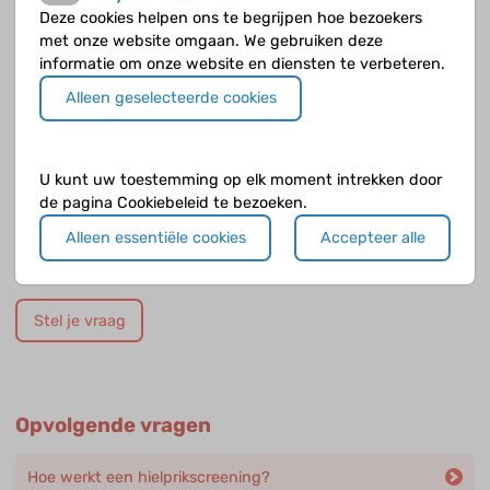
Wat is het verschil tussen een stamcel- en
Deze cookies helpen ons te begrijpen hoe bezoekers
beenmergtransplantie?
met onze website omgaan. We gebruiken deze
informatie om onze website en diensten te verbeteren.
Hoe verloopt de zwangerschap bij thalassemie?
Alleen geselecteerde cookies
Hoe verloopt bèta-thalassemie major?
U kunt uw toestemming op elk moment intrekken door
Jouw antwoord nog niet gevonden?
de pagina Cookiebeleid te bezoeken.
Alleen essentiële cookies
Accepteer alle
Op de Cyberpoli kan je jouw vraag stellen aan een
deskundige!
Stel je vraag
Opvolgende vragen
Hoe werkt een hielprikscreening?