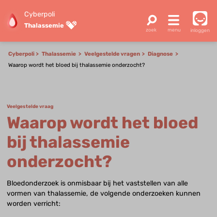
Cyberpoli
Thalassemie
inloggen
Cyberpoli
Thalassemie
Veelgestelde vragen
Diagnose
Waarop wordt het bloed bij thalassemie onderzocht?
Veelgestelde vraag
Waarop wordt het bloed
bij thalassemie
onderzocht?
Bloedonderzoek is onmisbaar bij het vaststellen van alle
vormen van thalassemie, de volgende onderzoeken kunnen
worden verricht: