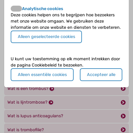
Kun je klachten houden na trombose?
Analytische cookies
Deze cookies helpen ons te begrijpen hoe bezoekers
Kun je later nog een keer trombose krijgen?
met onze website omgaan. We gebruiken deze
informatie om onze website en diensten te verbeteren.
Wanneer kan trombose ontstaan?
Alleen geselecteerde cookies
Wanneer vergroot kanker de kans op trombose?
U kunt uw toestemming op elk moment intrekken door
Wat is asparaginase?
de pagina Cookiebeleid te bezoeken.
Alleen essentiële cookies
Accepteer alle
Wat is een embolie?
Wat is een trombus?
Wat is lijntrombose?
Wat is lupus anticoagulans?
Wat is trombofilie?