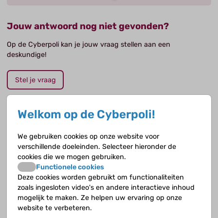
Jouw antwoord nog niet gevonden?
Op de Cyberpoli kan je jouw vraag stellen aan een
deskundige!
Stel je vraag
Welkom op de Cyberpoli!
Opvolgende vragen
We gebruiken cookies op onze website voor
verschillende doeleinden. Selecteer hieronder de
Helpt een steunkous om klachten na een
cookies die we mogen gebruiken.
trombosebeen of een trombosearm te voorkomen?
Functionele cookies
Deze cookies worden gebruikt om functionaliteiten
Hoe vaak komt lijntrombose voor?
zoals ingesloten video's en andere interactieve inhoud
mogelijk te maken. Ze helpen uw ervaring op onze
Hoe vaak komt trombose bij kinderen voor?
website te verbeteren.