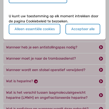
Hoe wordt trombose behandeld?
Waar moet je op letten als je bloedverdunners
U kunt uw toestemming op elk moment intrekken door
gebruikt?
de pagina Cookiebeleid te bezoeken.
Alleen essentiële cookies
Accepteer alle
Waarom moet je bloed regelmatig gecontroleerd
worden als je vitamine K-antagonisten slikt?
Wanneer heb je een antistollingspas nodig?
Wanneer moet je naar de trombosedienst?
Wanneer wordt een stolsel operatief verwijderd?
Wat is heparine?
Wat is het verschil tussen laagmoleculairgewicht
heparine (LMWH) en ongefractioneerde heparine?
Wat is profylaxe en wanneer wordt deze gebruikt?