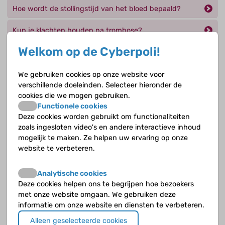
Hoe wordt de stollingstijd van het bloed bepaald?
Kun je klachten houden na trombose?
Welkom op de Cyberpoli!
Kun je zwanger worden als je trombose hebt gehad?
Wat is profylaxe en wanneer wordt deze gebruikt?
We gebruiken cookies op onze website voor
verschillende doeleinden. Selecteer hieronder de
cookies die we mogen gebruiken.
Jouw antwoord nog niet gevonden?
Functionele cookies
Deze cookies worden gebruikt om functionaliteiten
Op de Cyberpoli kan je jouw vraag stellen aan een
zoals ingesloten video's en andere interactieve inhoud
deskundige!
mogelijk te maken. Ze helpen uw ervaring op onze
website te verbeteren.
Stel je vraag
Analytische cookies
Deze cookies helpen ons te begrijpen hoe bezoekers
met onze website omgaan. We gebruiken deze
informatie om onze website en diensten te verbeteren.
Opvolgende vragen
Alleen geselecteerde cookies