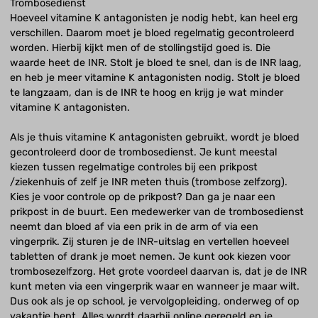
Trombosedienst
Hoeveel vitamine K antagonisten je nodig hebt, kan heel erg
verschillen. Daarom moet je bloed regelmatig gecontroleerd
worden. Hierbij kijkt men of de stollingstijd goed is. Die
waarde heet de INR. Stolt je bloed te snel, dan is de INR laag,
en heb je meer vitamine K antagonisten nodig. Stolt je bloed
te langzaam, dan is de INR te hoog en krijg je wat minder
vitamine K antagonisten.
Als je thuis vitamine K antagonisten gebruikt, wordt je bloed
gecontroleerd door de trombosedienst. Je kunt meestal
kiezen tussen regelmatige controles bij een prikpost
/ziekenhuis of zelf je INR meten thuis (trombose zelfzorg).
Kies je voor controle op de prikpost? Dan ga je naar een
prikpost in de buurt. Een medewerker van de trombosedienst
neemt dan bloed af via een prik in de arm of via een
vingerprik. Zij sturen je de INR-uitslag en vertellen hoeveel
tabletten of drank je moet nemen. Je kunt ook kiezen voor
trombosezelfzorg. Het grote voordeel daarvan is, dat je de INR
kunt meten via een vingerprik waar en wanneer je maar wilt.
Dus ook als je op school, je vervolgopleiding, onderweg of op
vakantie bent. Alles wordt daarbij online geregeld en je