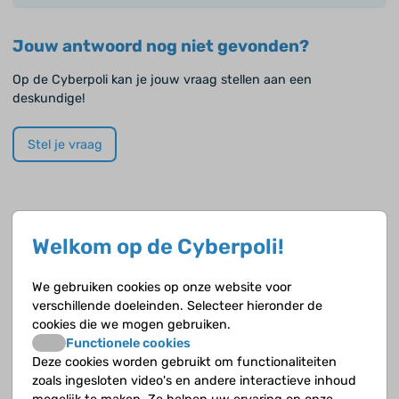
Jouw antwoord nog niet gevonden?
Op de Cyberpoli kan je jouw vraag stellen aan een
deskundige!
Stel je vraag
Opvolgende vragen
Welkom op de Cyberpoli!
Gaat astma over?
We gebruiken cookies op onze website voor
verschillende doeleinden. Selecteer hieronder de
Hoe behandel je astma?
cookies die we mogen gebruiken.
Functionele cookies
Hoe vaak komt astma voor?
Deze cookies worden gebruikt om functionaliteiten
zoals ingesloten video's en andere interactieve inhoud
Is astma bij iedereen hetzelfde?