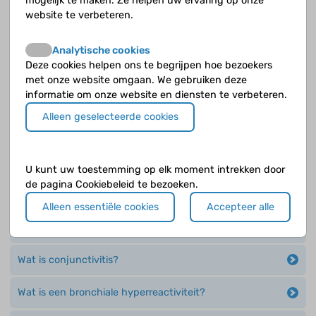
mogelijk te maken. Ze helpen uw ervaring op onze
website te verbeteren.
Kun je over astma heen groeien?
Analytische cookies
Waarom is roken slecht?
Deze cookies helpen ons te begrijpen hoe bezoekers
met onze website omgaan. We gebruiken deze
informatie om onze website en diensten te verbeteren.
Waarom krijg je astma?
Alleen geselecteerde cookies
Waarom moet je na het puffen je mond spoelen?
Wat gebeurt er bij een astma-aanval?
U kunt uw toestemming op elk moment intrekken door
de pagina Cookiebeleid te bezoeken.
Wat is astma?
Alleen essentiële cookies
Accepteer alle
Wat is atopisch eczeem of constitutioneel eczeem?
Wat is conjunctivitis?
Wat is een bronchiale hyperreactiviteit?