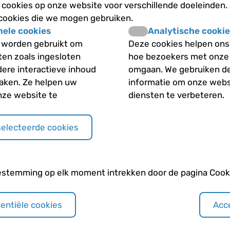
cookies op onze website voor verschillende doeleinden.
Wat doen anticholiner
icijnen niet
 cookies die we mogen gebruiken.
nele cookies
Analytische cookie
Wat doen luchtwegver
 worden gebruikt om
Deze cookies helpen ons 
iten zoals ingesloten
hoe bezoekers met onze
Wat doen ontsteking
dere interactieve inhoud
omgaan. We gebruiken d
maken. Ze helpen uw
informatie om onze webs
Wat gebeurt er als je 
nze website te
diensten te verbeteren.
Wat is een voorbeeld v
selecteerde cookies
Wat kan er gebeuren me
gebruikt?
estemming op elk moment intrekken door de pagina Cooki
Wat zijn combinatieme
sentiële cookies
Acce
Welk effect heeft het 