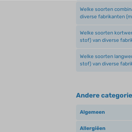
Welke soorten combin
diverse fabrikanten (
Welke soorten kortwe
stof) van diverse fab
Welke soorten langwe
stof) van diverse fab
Andere categori
Algemeen
Allergiëen