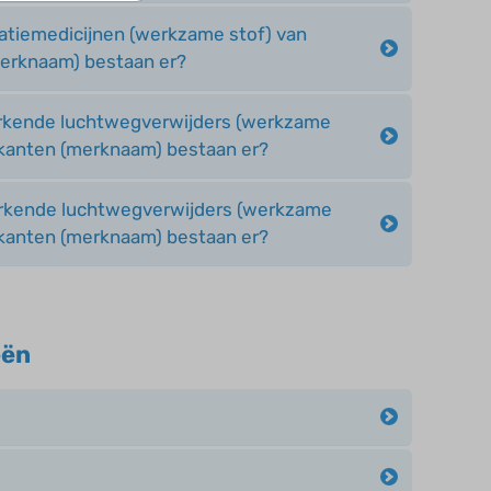
atiemedicijnen (werkzame stof) van
merknaam) bestaan er?
rkende luchtwegverwijders (werkzame
rikanten (merknaam) bestaan er?
rkende luchtwegverwijders (werkzame
rikanten (merknaam) bestaan er?
eën