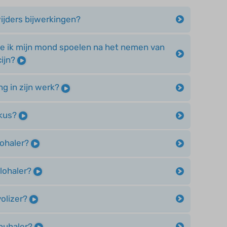
jders bijwerkingen?
e ik mijn mond spoelen na het nemen van
ijn?
g in zijn werk?
skus?
tohaler?
clohaler?
volizer?
rbuhaler?