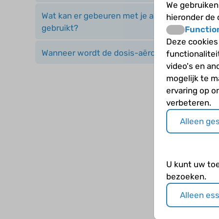
We gebruiken 
Wat kan er gebeuren met je astma als je je med
hieronder de
gebruikt?
Functio
Deze cookies
Wanneer wordt de dosis-aërosol gebruikt?
functionalite
video's en an
mogelijk te 
ervaring op o
verbeteren.
Alleen ge
U kunt uw to
bezoeken.
Alleen es