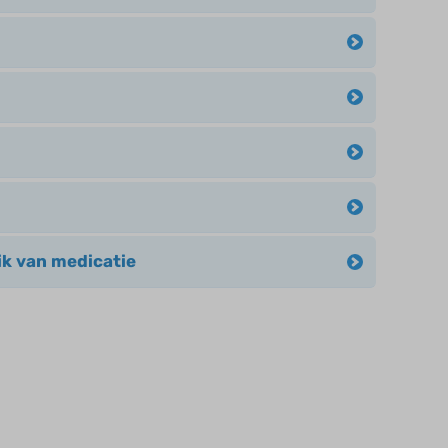
ik van medicatie