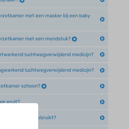
orzetkamer met een masker bij een baby
oorzetkamer met een mondstuk?
ortwerkend luchtwegverwijdend medicijn?
angwerkend luchtwegverwijdend medicijn?
rzetkamer schoon?
ar eruit?
umab (Xolair®) gebruikt?