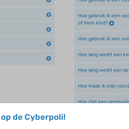
Hoe gebruik ik een vo
of klein kind?
Hoe gebruik ik een v
Hoe lang werkt een k
Hoe lang werkt een l
Hoe maak ik mijn voo
Hoe ziet een vernevela
op de Cyberpoli!
Wanneer wordt omaliz