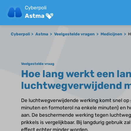
Cyberpoli
Astma
Cyberpoli
Astma
Veelgestelde vragen
Medicijnen
H
Veelgestelde vraag
Hoe lang werkt een l
luchtwegverwijdend m
De luchtwegverwijdende werking komt snel op g
minuten en formoterol na enkele minuten) en h
aan. De beschermende werking tegen luchtwe
prikkels is vergelijkbaar. Bij langdurig gebruik 
effect echter minder worden.