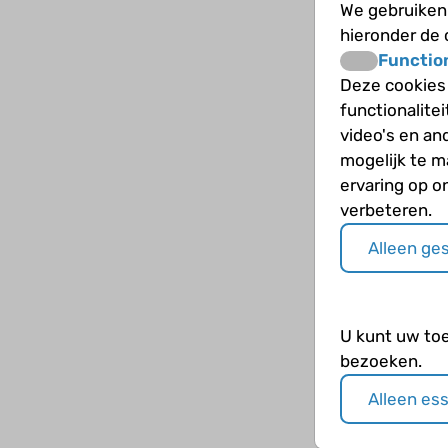
We gebruiken 
hieronder de
Functio
Deze cookies
functionalite
video's en an
mogelijk te 
ervaring op o
verbeteren.
Alleen ge
U kunt uw to
bezoeken.
Alleen es