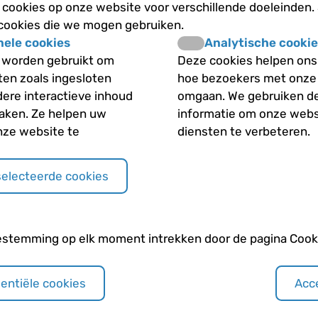
cookies op onze website voor verschillende doeleinden.
Wat doen anticholiner
 cookies die we mogen gebruiken.
nele cookies
Analytische cookie
Wat doen luchtwegver
 worden gebruikt om
Deze cookies helpen ons 
iten zoals ingesloten
hoe bezoekers met onze
Wat doen ontsteking
dere interactieve inhoud
omgaan. We gebruiken d
maken. Ze helpen uw
informatie om onze webs
Wat gebeurt er als je 
nze website te
diensten te verbeteren.
Wat is een voorbeeld v
selecteerde cookies
Wat kan er gebeuren me
gebruikt?
estemming op elk moment intrekken door de pagina Cooki
Wat zijn combinatieme
sentiële cookies
Acce
Welk effect heeft het 