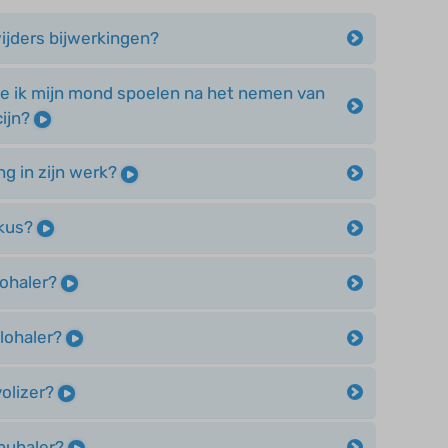
jders bijwerkingen?
e ik mijn mond spoelen na het nemen van
ijn?
g in zijn werk?
skus?
tohaler?
clohaler?
volizer?
rbuhaler?