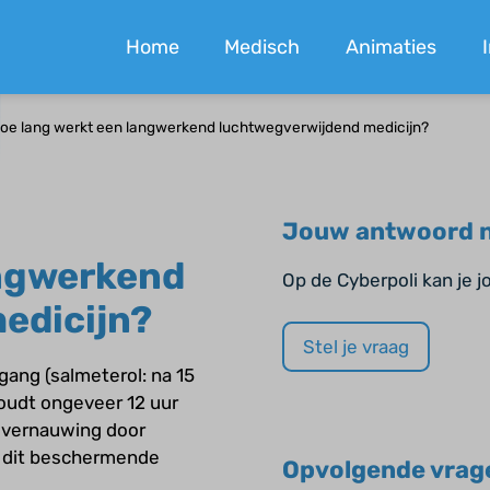
Home
Medisch
Animaties
oe lang werkt een langwerkend luchtwegverwijdend medicijn?
Jouw antwoord n
angwerkend
Op de Cyberpoli kan je 
edicijn?
Stel je vraag
ang (salmeterol: na 15
oudt ongeveer 12 uur
gvernauwing door
zal dit beschermende
Opvolgende vrag