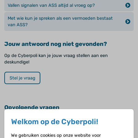
Vallen signalen van ASS altijd al vroeg op?
Met wie kun je spreken als een vermoeden bestaat
van ASS?
Jouw antwoord nog niet gevonden?
Op de Cyberpoli kan je jouw vraag stellen aan een
deskundige!
Stel je vraag
Opvolgende vragen
Welkom op de Cyberpoli!
Is alles al bekend over ASS?
We gebruiken cookies op onze website voor
Is ASS hetzelfde als autismespectrumstoornis?