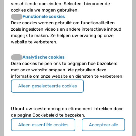
verschillende doeleinden. Selecteer hieronder de
cookies die we mogen gebruiken.
Is ASS voor iedereen hetzelfde?
Functionele cookies
Deze cookies worden gebruikt om functionaliteiten
Is autisme hetzelfde als ASS of
zoals ingesloten video's en andere interactieve inhoud
autismespectrumstoornis?
mogelijk te maken. Ze helpen uw ervaring op onze
website te verbeteren.
Komt ASS altijd in dezelfde vorm of ernst voor?
Analytische cookies
Wat is ASS of autismespectrumstoornis?
Deze cookies helpen ons te begrijpen hoe bezoekers
met onze website omgaan. We gebruiken deze
informatie om onze website en diensten te verbeteren.
Alleen geselecteerde cookies
Andere categorieën
Algemeen
U kunt uw toestemming op elk moment intrekken door
de pagina Cookiebeleid te bezoeken.
ASS en andere aandoeningen
Alleen essentiële cookies
Accepteer alle
Begeleiding en behandeling