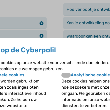
Hoe verloopt je ontwik
Kan je ontwikkeling o
Waardoor kan een ontw
staat van ASS?
op de Cyberpoli!
Andere categori
cookies op onze website voor verschillende doeleinden.
 cookies die we mogen gebruiken.
municatieve en
nele cookies
Analytische cookie
Algemeen
 worden gebruikt om
Deze cookies helpen ons 
iten zoals ingesloten
hoe bezoekers met onze
ASS en andere aand
en?
dere interactieve inhoud
omgaan. We gebruiken d
maken. Ze helpen uw
informatie om onze webs
Begeleiding en beha
r anders?
nze website te
diensten te verbeteren.