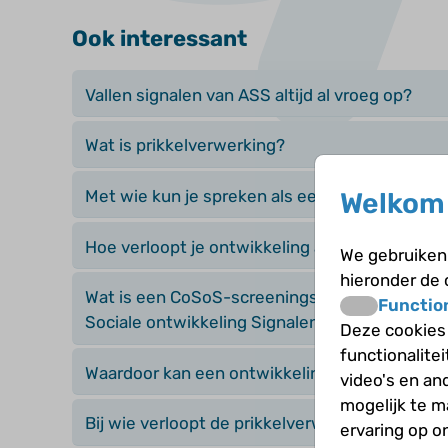
Ook interessant
Vallen signalen van ASS altijd al vroeg op?
Wat is prikkelverwerking?
Met wie kun je spreken als een vermoeden be
Welkom 
Hoe verloopt je ontwikkeling als kind?
We gebruiken 
hieronder de
Wat is een CoSoS-screeningsvragenlijst (Com
Functio
Sociale ontwikkeling Signalen)?
Deze cookies
functionalite
Waardoor kan een ontwikkeling anders verlop
video's en an
mogelijk te 
Bij wie verloopt de prikkelverwerking nog mee
ervaring op o