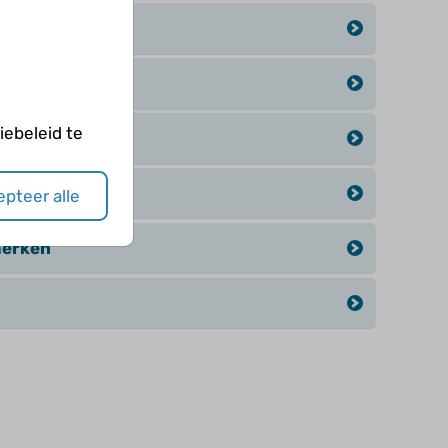
een kind
ebeleid te
pteer alle
erken