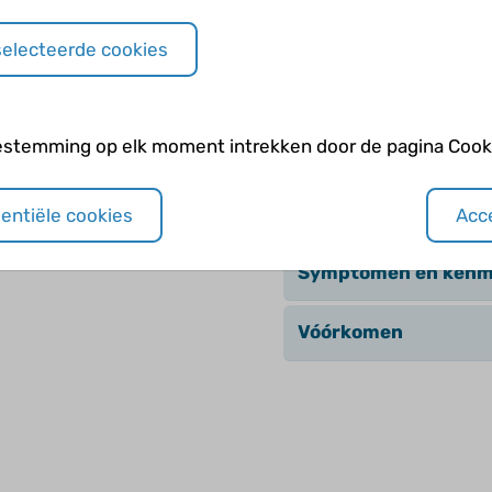
of emotioneel
De ontwikkeling van 
selecteerde cookies
Diagnose
 bij het stellen
estemming op elk moment intrekken door de pagina Cooki
Het ontstaan
ig bij ASS?
Het signaleren
sentiële cookies
Acce
Symptomen en kenm
Vóórkomen