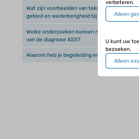
verbeteren.
Wat zijn voorbeelden van tekorten op sociaal 
Alleen ge
gebied en wederkerigheid bij ASS?
Welke onderzoeken kunnen nog meer nodig zijn
van de diagnose ASS?
U kunt uw to
bezoeken.
Waarom heb je begeleiding en behandeling nod
Alleen es