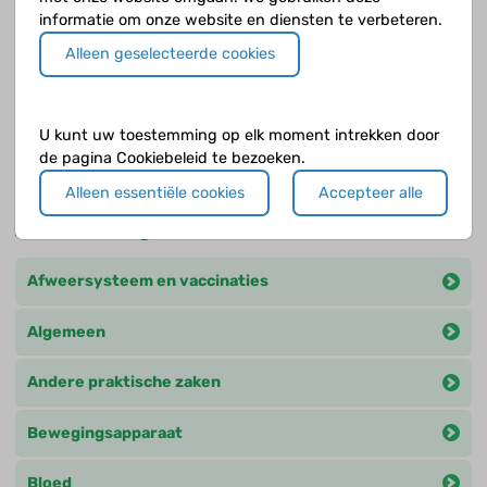
tracheo-malacie?
informatie om onze website en diensten te verbeteren.
Alleen geselecteerde cookies
Wat zijn medische problemen na de tienerleeftijd?
Welke auto-immuunziekten kan een kind met
Downsyndroom ontwikkelen?
U kunt uw toestemming op elk moment intrekken door
de pagina Cookiebeleid te bezoeken.
Alleen essentiële cookies
Accepteer alle
Andere categorieën
Afweersysteem en vaccinaties
Algemeen
Andere praktische zaken
Bewegingsapparaat
Bloed