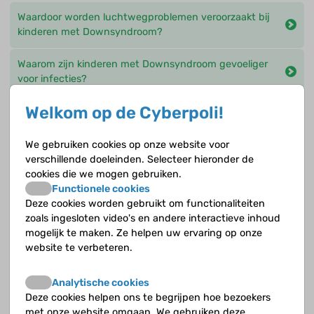
Waardoor worden luchtwegproblemen veroorzaakt bij
kinderen met Downsyndroom?
Waarom zijn kinderen met Downsyndroom gevoeliger
voor infecties?
Welkom op de Cyberpoli!
Wanneer gaat een 18jarig kind met Downsyndroom
naar de volwassenzorg?
We gebruiken cookies op onze website voor
Wat doet een arts voor verstandelijk gehandicapten
verschillende doeleinden. Selecteer hieronder de
(AVG)?
cookies die we mogen gebruiken.
Functionele cookies
Deze cookies worden gebruikt om functionaliteiten
Wat is een slappe luchtpijp ofwel tracheo-malacie?
zoals ingesloten video's en andere interactieve inhoud
mogelijk te maken. Ze helpen uw ervaring op onze
Wat is het RS-virus?
website te verbeteren.
Wat is Keratoconus?
Analytische cookies
Deze cookies helpen ons te begrijpen hoe bezoekers
Wat kun je doen aan een slappe luchtpijp ofwel
met onze website omgaan. We gebruiken deze