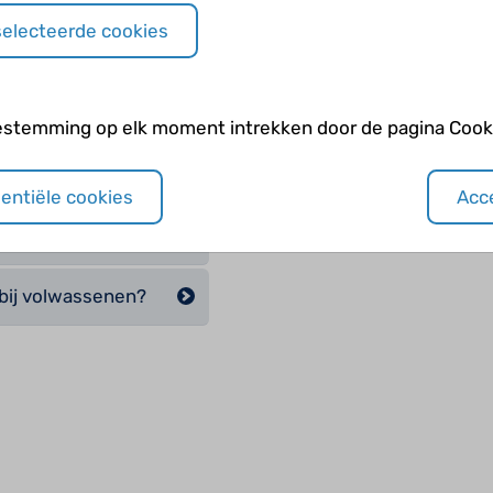
selecteerde cookies
len bij een
estemming op elk moment intrekken door de pagina Cooki
?
sentiële cookies
Acce
 en
 bij volwassenen?