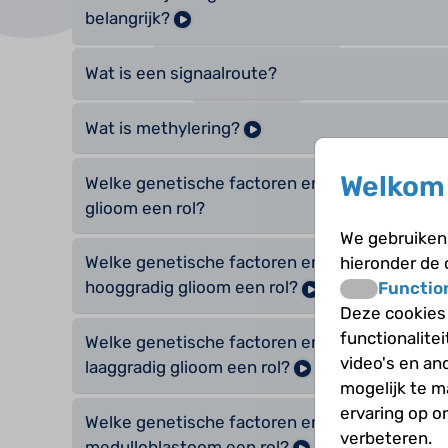
belangrijk?
Wat is een signaalroute?
Wat is methylering?
Welkom 
Welke genetische factoren en signaalroute spe
glioom een rol?
We gebruiken 
Welke genetische factoren en signaalroute spe
hieronder de
hooggradig glioom een rol?
Functio
Deze cookies
functionalite
Welke genetische factoren en signaalroute spe
video's en an
laaggradig glioom een rol?
mogelijk te 
ervaring op o
Welke genetische factoren en signaalroute spe
verbeteren.
medulloblastoom een rol?