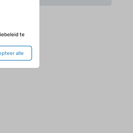
ebeleid te
pteer alle