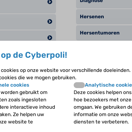
Diagnose
Hersenen
Hersentumoren
Hersentumoren; de v
op de Cyberpoli!
len bij een diffuus
Het ontstaan van een
cookies op onze website voor verschillende doeleinden.
len bij een
 cookies die we mogen gebruiken.
Het ontstaan van ka
nele cookies
Analytische cookie
 worden gebruikt om
Deze cookies helpen ons 
Klachten
iten zoals ingesloten
hoe bezoekers met onze
len bij een
dere interactieve inhoud
omgaan. We gebruiken d
Soorten hersentumo
maken. Ze helpen uw
informatie om onze webs
nze website te
diensten te verbeteren.
len bij een
Vóórkomen