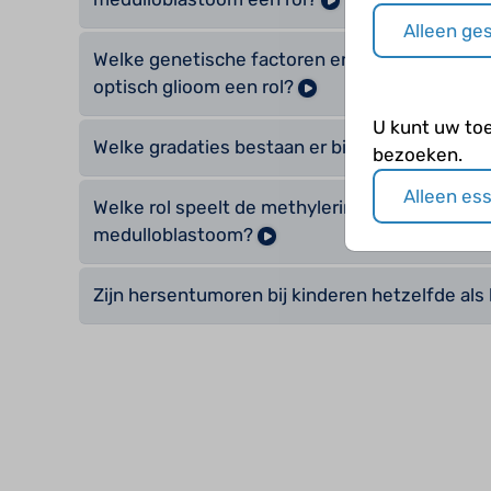
Alleen ge
Welke genetische factoren en signaalroute spe
optisch glioom een rol?
U kunt uw to
Welke gradaties bestaan er bij hersentumoren
bezoeken.
Alleen es
Welke rol speelt de methylering bij een glioom
medulloblastoom?
Zijn hersentumoren bij kinderen hetzelfde als