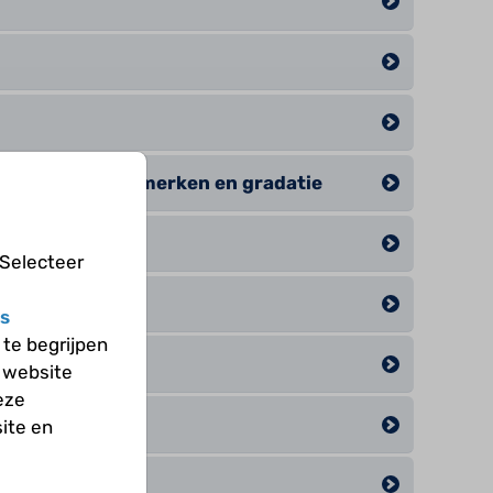
erschillen, kenmerken en gradatie
 cel
 Selecteer
nker
s
te begrijpen
 website
eze
ren
ite en