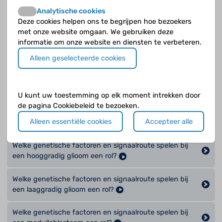
Waarin verschillen hersentumoren bij kinderen?
Analytische cookies
Deze cookies helpen ons te begrijpen hoe bezoekers
met onze website omgaan. We gebruiken deze
Waarom zijn de genetische kenmerken van een
informatie om onze website en diensten te verbeteren.
tumorcel belangrijk?
Alleen geselecteerde cookies
Wat is een signaalroute?
Wat is methylering?
U kunt uw toestemming op elk moment intrekken door
de pagina Cookiebeleid te bezoeken.
Welke genetische factoren en signaalroute spelen bij
Alleen essentiële cookies
Accepteer alle
een diffuus glioom een rol?
Welke genetische factoren en signaalroute spelen bij
een hooggradig glioom een rol?
Welke genetische factoren en signaalroute spelen bij
een laaggradig glioom een rol?
Welke genetische factoren en signaalroute spelen bij