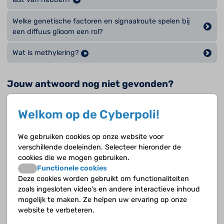
Welke genetische factoren en signaalroute spelen bij
een diffuus glioom een rol?
Wat is methylering?
Jouw antwoord nog niet gevonden?
Op de Cyberpoli kan je jouw vraag stellen aan een
Welkom op de Cyberpoli!
deskundige!
We gebruiken cookies op onze website voor
Stel je vraag
verschillende doeleinden. Selecteer hieronder de
cookies die we mogen gebruiken.
Functionele cookies
Deze cookies worden gebruikt om functionaliteiten
Opvolgende vragen
zoals ingesloten video's en andere interactieve inhoud
mogelijk te maken. Ze helpen uw ervaring op onze
website te verbeteren.
Hoe weet je welk type tumorcel je hebt?