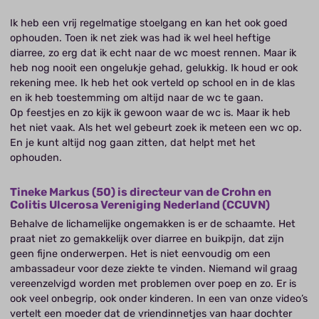
Ik heb een vrij regelmatige stoelgang en kan het ook goed
ophouden. Toen ik net ziek was had ik wel heel heftige
diarree, zo erg dat ik echt naar de wc moest rennen. Maar ik
heb nog nooit een ongelukje gehad, gelukkig. Ik houd er ook
rekening mee. Ik heb het ook verteld op school en in de klas
en ik heb toestemming om altijd naar de wc te gaan.
Op feestjes en zo kijk ik gewoon waar de wc is. Maar ik heb
het niet vaak. Als het wel gebeurt zoek ik meteen een wc op.
En je kunt altijd nog gaan zitten, dat helpt met het
ophouden.
Tineke Markus (50) is directeur van de Crohn en
Colitis Ulcerosa Vereniging Nederland (CCUVN)
Behalve de lichamelijke ongemakken is er de schaamte. Het
praat niet zo gemakkelijk over diarree en buikpijn, dat zijn
geen fijne onderwerpen. Het is niet eenvoudig om een
ambassadeur voor deze ziekte te vinden. Niemand wil graag
vereenzelvigd worden met problemen over poep en zo. Er is
ook veel onbegrip, ook onder kinderen. In een van onze video’s
vertelt een moeder dat de vriendinnetjes van haar dochter