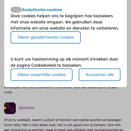
Analytische cookies
Deze cookies helpen ons te begrijpen hoe bezoekers
met onze website omgaan. We gebruiken deze
School
informatie om onze website en diensten te verbeteren.
Met een chronische darmziekte kun je gewoon naar school. Soms moet je
Alleen geselecteerde cookies
verzuimen, als je ziekte opvlamt, maar hoe vaak en hoe lang verschilt per
persoon. De school is verplicht daar rekening mee te houden.
U kunt uw toestemming op elk moment intrekken door
Chill Out
de pagina Cookiebeleid te bezoeken.
Als je IBD hebt zijn er regelmatig perioden dat je pijn hebt en je je niet goed
Alleen essentiële cookies
Accepteer alle
voelt. Misschien is het je wel eens opgevallen dat opvlammingen vaak
optreden in stressvolle perioden bijvoorbeeld aan het begin van een nieuw
schooljaar, voor een proefwerk of tentamen, voor een wedstrijd of bij een
ruzie.
Sporten
Of je nu voetbalt, zwemt, judoot of tennist; een beetje sporten en bewegen
hoort erbij. Het is niet alleen leuk, het is ook goed voor je lichaam. Ook met
een stoma kun je sporten, maar je moet wel uitkijken met contactsporten en