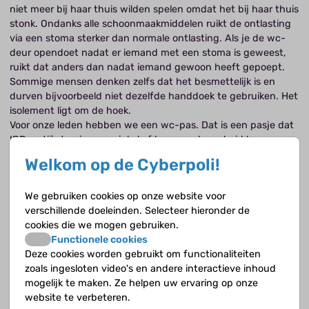
niet meer bij haar thuis wilden spelen omdat het bij haar thuis
stonk. Ondanks alle schoonmaakmiddelen ruikt de ontlasting
via een stoma sterker dan normale ontlasting. Als je de wc-
deur opendoet nadat er iemand met een stoma is geweest,
ruikt dat anders dan nadat iemand gewoon heeft gepoept.
Sommige mensen denken zelfs dat het besmettelijk is en
durven bijvoorbeeld niet dezelfde handdoek te gebruiken. Het
isolement ligt om de hoek.
Voor onze leden hebben we een wc-pas. Dat is een pasje dat
IBD-patiënten in een winkel of horecagelegenheid kunnen
laten zien als ze plotseling naar de wc moeten. Dan hoeven ze
Welkom op de Cyberpoli!
niet steeds uit te leggen wat er aan de hand is.
We gebruiken cookies op onze website voor
Hankje Escher (43) is kindergastro-enteroloog
verschillende doeleinden. Selecteer hieronder de
IBD is een ziekte waarbij schaamte een grote rol speelt. Het is
cookies die we mogen gebruiken.
niet fijn om te praten over vervelende klachten als
Functionele cookies
bloedverlies bij de ontlasting, krampen, net de wc niet
Deze cookies worden gebruikt om functionaliteiten
kunnen halen en winderigheid met diarree.
zoals ingesloten video's en andere interactieve inhoud
mogelijk te maken. Ze helpen uw ervaring op onze
website te verbeteren.
Therapietrouw
Smakelijk eten