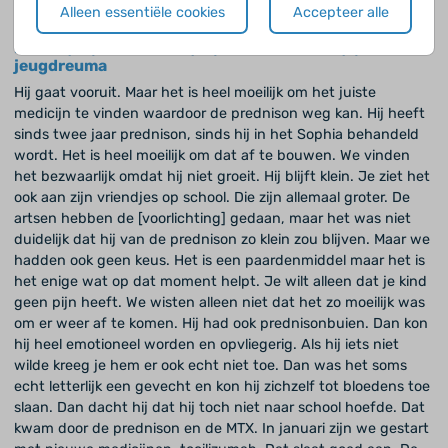
Alleen essentiële cookies
Accepteer alle
Edwin (38) en Patricia (35) over zoon Sem (5) met
jeugdreuma
Hij gaat vooruit. Maar het is heel moeilijk om het juiste
medicijn te vinden waardoor de prednison weg kan. Hij heeft
sinds twee jaar prednison, sinds hij in het Sophia behandeld
wordt. Het is heel moeilijk om dat af te bouwen. We vinden
het bezwaarlijk omdat hij niet groeit. Hij blijft klein. Je ziet het
ook aan zijn vriendjes op school. Die zijn allemaal groter. De
artsen hebben de [voorlichting] gedaan, maar het was niet
duidelijk dat hij van de prednison zo klein zou blijven. Maar we
hadden ook geen keus. Het is een paardenmiddel maar het is
het enige wat op dat moment helpt. Je wilt alleen dat je kind
geen pijn heeft. We wisten alleen niet dat het zo moeilijk was
om er weer af te komen. Hij had ook prednisonbuien. Dan kon
hij heel emotioneel worden en opvliegerig. Als hij iets niet
wilde kreeg je hem er ook echt niet toe. Dan was het soms
echt letterlijk een gevecht en kon hij zichzelf tot bloedens toe
slaan. Dan dacht hij dat hij toch niet naar school hoefde. Dat
kwam door de prednison en de MTX. In januari zijn we gestart