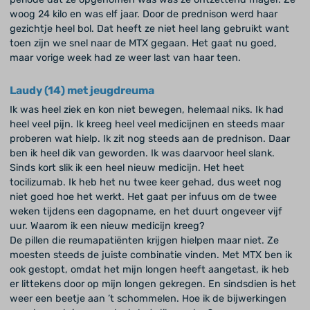
woog 24 kilo en was elf jaar. Door de prednison werd haar
gezichtje heel bol. Dat heeft ze niet heel lang gebruikt want
toen zijn we snel naar de MTX gegaan. Het gaat nu goed,
maar vorige week had ze weer last van haar teen.
Laudy (14) met jeugdreuma
Ik was heel ziek en kon niet bewegen, helemaal niks. Ik had
heel veel pijn. Ik kreeg heel veel medicijnen en steeds maar
proberen wat hielp. Ik zit nog steeds aan de prednison. Daar
ben ik heel dik van geworden. Ik was daarvoor heel slank.
Sinds kort slik ik een heel nieuw medicijn. Het heet
tocilizumab. Ik heb het nu twee keer gehad, dus weet nog
niet goed hoe het werkt. Het gaat per infuus om de twee
weken tijdens een dagopname, en het duurt ongeveer vijf
uur. Waarom ik een nieuw medicijn kreeg?
De pillen die reumapatiënten krijgen hielpen maar niet. Ze
moesten steeds de juiste combinatie vinden. Met MTX ben ik
ook gestopt, omdat het mijn longen heeft aangetast, ik heb
er littekens door op mijn longen gekregen. En sindsdien is het
weer een beetje aan ’t schommelen. Hoe ik de bijwerkingen