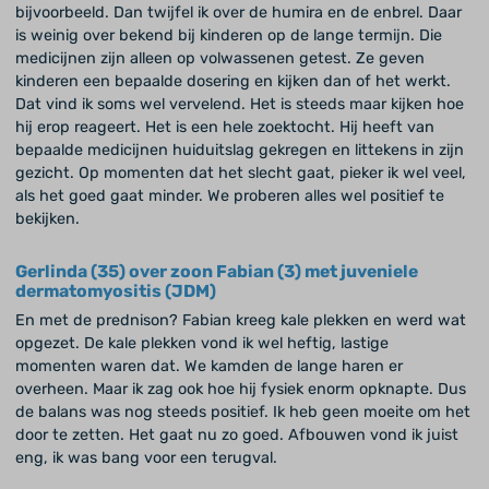
bijvoorbeeld. Dan twijfel ik over de humira en de enbrel. Daar
is weinig over bekend bij kinderen op de lange termijn. Die
medicijnen zijn alleen op volwassenen getest. Ze geven
kinderen een bepaalde dosering en kijken dan of het werkt.
Dat vind ik soms wel vervelend. Het is steeds maar kijken hoe
hij erop reageert. Het is een hele zoektocht. Hij heeft van
bepaalde medicijnen huiduitslag gekregen en littekens in zijn
gezicht. Op momenten dat het slecht gaat, pieker ik wel veel,
als het goed gaat minder. We proberen alles wel positief te
bekijken.
Gerlinda (35) over zoon Fabian (3) met juveniele
dermatomyositis (JDM)
En met de prednison? Fabian kreeg kale plekken en werd wat
opgezet. De kale plekken vond ik wel heftig, lastige
momenten waren dat. We kamden de lange haren er
overheen. Maar ik zag ook hoe hij fysiek enorm opknapte. Dus
de balans was nog steeds positief. Ik heb geen moeite om het
door te zetten. Het gaat nu zo goed. Afbouwen vond ik juist
eng, ik was bang voor een terugval.