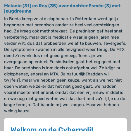
Melanie (31) en Roy (35) over dochter Esmée (3) met
jeugdreuma
In Breda kreeg ze al diclophenac. In Rotterdam werd gelijk
begonnen met prednison omdat ze heel veel ontstekingen
had. Ze kreeg ook methotrexaat. De prednison gaf heel snel
verbetering, maar dat is medicatie waar je geen jaren mee
verder wilt, dus dat probeerden we af te bouwen. Tevergeefs.
De symptomen kwamen in alle hevigheid weer terug. De MTX
deed z’n werk dus niet goed genoeg. Toen zijn we
overgegaan op enbrel. En sindsdien gaat het erg goed met
haar. De prednison is inmiddels ook afgebouwd. Ze krijgt nu
diclophenac, enbrel en MTX. Ja natuurlijk [hadden wij
twijfels], maar we hebben geen keuze, want als we het niet
doen weten we zeker dat het niet goed gaat. We hadden
vooral moeite met enbrel, omdat dat een vrij nieuw middel is
en we nog niet goed weten wat dat doet met zo’n lijfje op de
lange termijn. Dat baarde mij wel zorgen. Maar we hebben
weinig keuze.
Maikel (15) met juveniele dermatomyositis (JDM)
Welkom op de Cyberpoli!