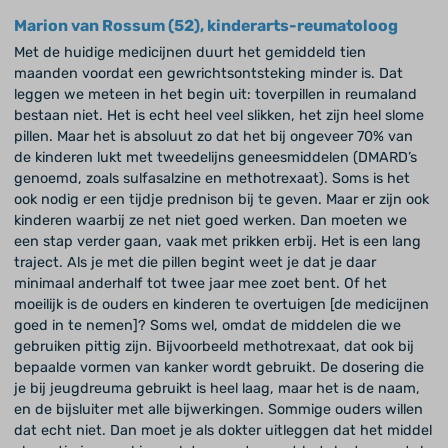
Marion van Rossum (52), kinderarts-reumatoloog
Met de huidige medicijnen duurt het gemiddeld tien
maanden voordat een gewrichtsontsteking minder is. Dat
leggen we meteen in het begin uit: toverpillen in reumaland
bestaan niet. Het is echt heel veel slikken, het zijn heel slome
pillen. Maar het is absoluut zo dat het bij ongeveer 70% van
de kinderen lukt met tweedelijns geneesmiddelen (DMARD’s
genoemd, zoals sulfasalzine en methotrexaat). Soms is het
ook nodig er een tijdje prednison bij te geven. Maar er zijn ook
kinderen waarbij ze net niet goed werken. Dan moeten we
een stap verder gaan, vaak met prikken erbij. Het is een lang
traject. Als je met die pillen begint weet je dat je daar
minimaal anderhalf tot twee jaar mee zoet bent. Of het
moeilijk is de ouders en kinderen te overtuigen [de medicijnen
goed in te nemen]? Soms wel, omdat de middelen die we
gebruiken pittig zijn. Bijvoorbeeld methotrexaat, dat ook bij
bepaalde vormen van kanker wordt gebruikt. De dosering die
je bij jeugdreuma gebruikt is heel laag, maar het is de naam,
en de bijsluiter met alle bijwerkingen. Sommige ouders willen
dat echt niet. Dan moet je als dokter uitleggen dat het middel