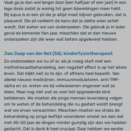
Vaak ga je dan wel langer door (een halfjaar of een jaar) in een
lage dosis zodat je weinig tot geen bijwerkingen meer hebt.
Bij lupus is er een pil die je altijd moet blijven gebruiken, dat is
plaquenil. Die pil verkleint de kans dat je ziekte weer actief
wordt. Dat weten we van onderzoeken. Die gebruik je in ieder
geval de komende tien jaar, misschien dat er dan nieuwe
onderzoeken zijn die weer wat beters opgeleverd hebben.
Jan Jaap van der Net (56), kinderfysiotherapeut
Zo onderzoeken we nu of er, als je vroeg start met een
methotrexaatbehandeling, een negatief effect is op het latere
leven. Dat blijkt niet zo te zijn, of althans heel beperkt. Van
allerlei nieuwe medicijnen, immuunmodulatoren, anti-TMF-
alpha en zo, weten we bij volwassenen ongeveer wat ze
doen. Maar nog niet wat ze voor het opgroeiende kind
betekenen. We moeten die jonge mensen levenslang volgen
om te weten of de behandeling die nu gestart wordt brengt
wat we ervan verwachten. Misschien moeten we straks de
behandeling op jonge leeftijd veranderen omdat we zien dat
met 40-50 jaar de dingen minder gunstig zijn dan we hadden
gedacht. Dat is denk ik heel cruciaal. Daar hebben we eerder