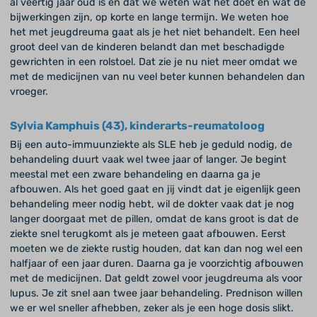
al veertig jaar oud is en dat we weten wat het doet en wat de
bijwerkingen zijn, op korte en lange termijn. We weten hoe
het met jeugdreuma gaat als je het niet behandelt. Een heel
groot deel van de kinderen belandt dan met beschadigde
gewrichten in een rolstoel. Dat zie je nu niet meer omdat we
met de medicijnen van nu veel beter kunnen behandelen dan
vroeger.
Sylvia Kamphuis (43), kinderarts-reumatoloog
Bij een auto-immuunziekte als SLE heb je geduld nodig, de
behandeling duurt vaak wel twee jaar of langer. Je begint
meestal met een zware behandeling en daarna ga je
afbouwen. Als het goed gaat en jij vindt dat je eigenlijk geen
behandeling meer nodig hebt, wil de dokter vaak dat je nog
langer doorgaat met de pillen, omdat de kans groot is dat de
ziekte snel terugkomt als je meteen gaat afbouwen. Eerst
moeten we de ziekte rustig houden, dat kan dan nog wel een
halfjaar of een jaar duren. Daarna ga je voorzichtig afbouwen
met de medicijnen. Dat geldt zowel voor jeugdreuma als voor
lupus. Je zit snel aan twee jaar behandeling. Prednison willen
we er wel sneller afhebben, zeker als je een hoge dosis slikt.