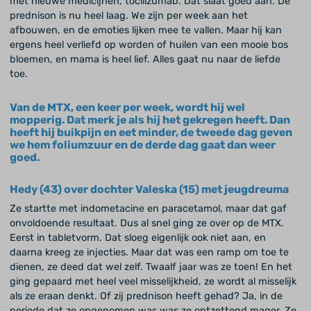
met nieuwe medicijnen, tocilizumab. Dat slaat goed aan. De
prednison is nu heel laag. We zijn per week aan het
afbouwen, en de emoties lijken mee te vallen. Maar hij kan
ergens heel verliefd op worden of huilen van een mooie bos
bloemen, en mama is heel lief. Alles gaat nu naar de liefde
toe.
Van de MTX, een keer per week, wordt hij wel
mopperig. Dat merk je als hij het gekregen heeft. Dan
heeft hij buikpijn en eet minder, de tweede dag geven
we hem foliumzuur en de derde dag gaat dan weer
goed.
Hedy (43) over dochter Valeska (15) met jeugdreuma
Ze startte met indometacine en paracetamol, maar dat gaf
onvoldoende resultaat. Dus al snel ging ze over op de MTX.
Eerst in tabletvorm. Dat sloeg eigenlijk ook niet aan, en
daarna kreeg ze injecties. Maar dat was een ramp om toe te
dienen, ze deed dat wel zelf. Twaalf jaar was ze toen! En het
ging gepaard met heel veel misselijkheid, ze wordt al misselijk
als ze eraan denkt. Of zij prednison heeft gehad? Ja, in de
periode dat ze opgenomen was was ze ontzettend mager. Ze