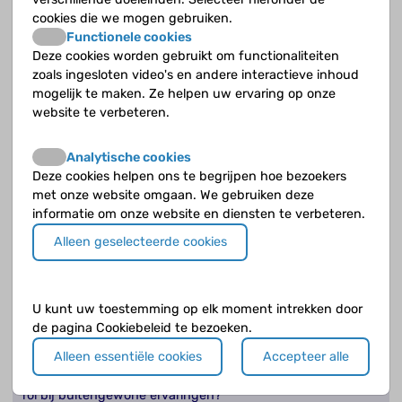
er?
cookies die we mogen gebruiken.
Functionele cookies
Hoe wordt een psychose behandeld en begeleid?
Deze cookies worden gebruikt om functionaliteiten
zoals ingesloten video's en andere interactieve inhoud
mogelijk te maken. Ze helpen uw ervaring op onze
Jouw antwoord nog niet gevonden?
website te verbeteren.
Op de Cyberpoli kan je jouw vraag stellen aan een
Analytische cookies
deskundige!
Deze cookies helpen ons te begrijpen hoe bezoekers
met onze website omgaan. We gebruiken deze
Stel je vraag
informatie om onze website en diensten te verbeteren.
Alleen geselecteerde cookies
Opvolgende vragen
U kunt uw toestemming op elk moment intrekken door
de pagina Cookiebeleid te bezoeken.
Hoe neem je waar?
Alleen essentiële cookies
Accepteer alle
Speelt de ontwikkeling van kind naar volwassene een
rol bij buitengewone ervaringen?